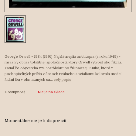
George Orwell - 1984 (1991) Najslávnejšia antiutópia (z roku 1949) -
mrazivý obraz totalitnej spoločnosti, ktorý Orwell vytvoril ako fikciu,
zatiaľ čo obyvatelia tzv. "ostbloku" ho žili naozaj. Kniha, ktorá z
pochopiteľných príčin v časoch reálneho socializmu kolovala medzi
ľuďmi iba v ohmataných sa...
celý popis
Dostupnosť
Nie je na sklade
Momentálne nie je k dispozícii