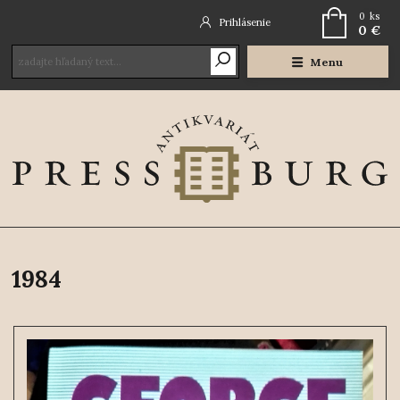
0
ks
Prihlásenie
0 €
Menu
1984