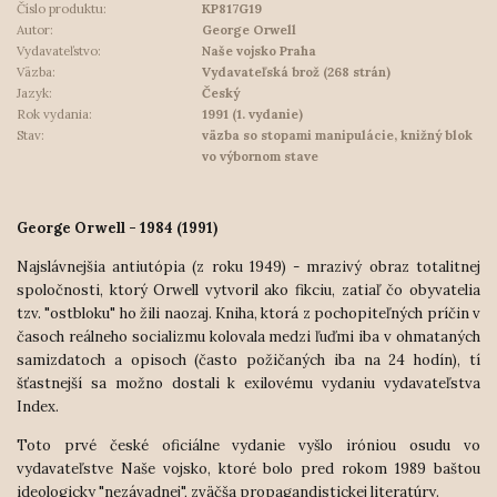
Číslo produktu:
KP817G19
Autor:
George Orwell
Vydavateľstvo:
Naše vojsko Praha
Väzba:
Vydavateľská brož (268 strán)
Jazyk:
Český
Rok vydania:
1991 (1. vydanie)
Stav:
väzba so stopami manipulácie, knižný blok
vo výbornom stave
George Orwell - 1984 (1991)
Najslávnejšia antiutópia (z roku 1949) - mrazivý obraz totalitnej
spoločnosti, ktorý Orwell vytvoril ako fikciu, zatiaľ čo obyvatelia
tzv. "ostbloku" ho žili naozaj. Kniha, ktorá z pochopiteľných príčin v
časoch reálneho socializmu kolovala medzi ľuďmi iba v ohmataných
samizdatoch a opisoch (často požičaných iba na 24 hodín), tí
šťastnejší sa možno dostali k exilovému vydaniu vydavateľstva
Index.
Toto prvé české oficiálne vydanie vyšlo iróniou osudu vo
vydavateľstve Naše vojsko, ktoré bolo pred rokom 1989 baštou
ideologicky "nezávadnej", zväčša propagandistickej literatúry.