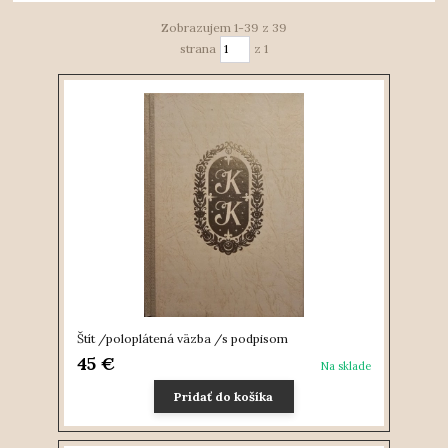
Zobrazujem 1-39 z 39
strana
z 1
Štít /poloplátená väzba /s podpisom
45 €
Na sklade
Pridať do košíka