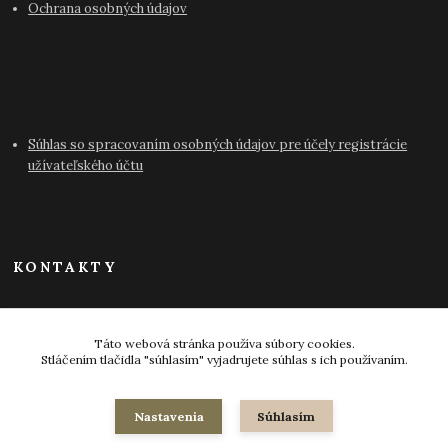
Ochrana osobných údajov
Súhlas so spracovaním osobných údajov pre účely registrácie
užívateľského účtu
KONTAKTY
info@antikvariat-pressburg.sk
Táto webová stránka používa súbory cookies.
Stláčením tlačidla "súhlasím" vyjadrujete súhlas s ich používaním.
Nastavenia
Súhlasím
© 2024-2026 všetky práva vyhradené