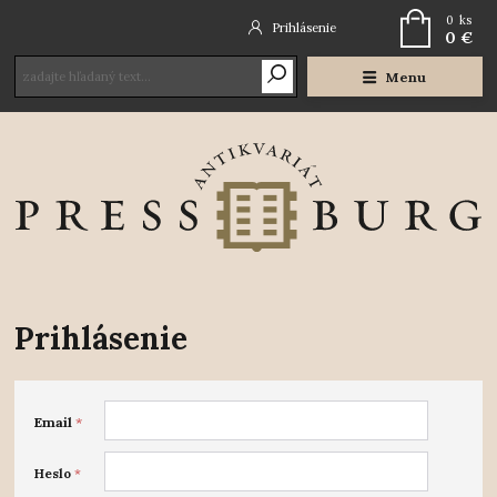
0
ks
Prihlásenie
0 €
Menu
Prihlásenie
Email
*
Heslo
*