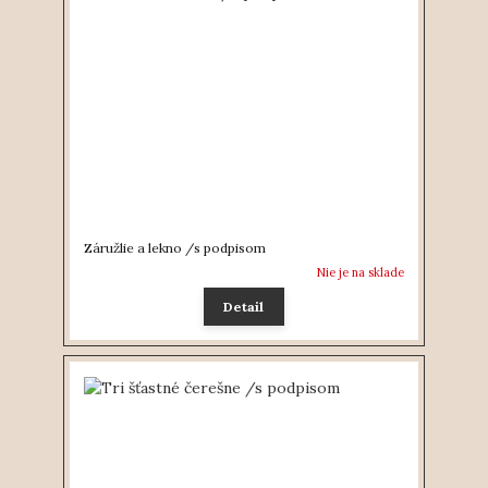
Záružlie a lekno /s podpisom
Nie je na sklade
Detail