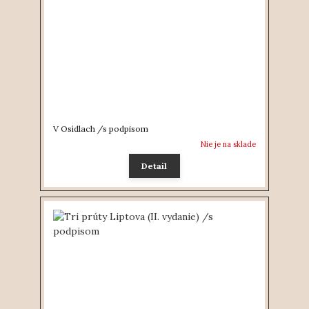
V Osídlach /s podpisom
Nie je na sklade
Detail