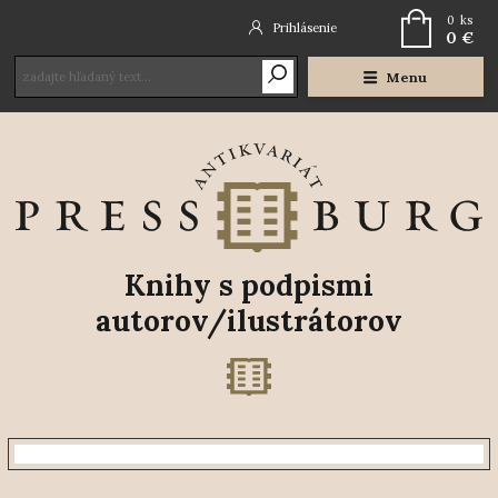
0
ks
Prihlásenie
0 €
Menu
Knihy s podpismi
autorov/ilustrátorov