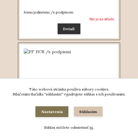
Jemu jedinému /s podpisom
Nie je na sklade
Detail
Táto webová stránka používa súbory cookies.
Stláčením tlačidla "súhlasím" vyjadrujete súhlas s ich používaním.
Nastavenia
Súhlasím
PF 1978 /s podpismi
Súhlas môžete odmietnuť
tu
.
69 €
Na sklade