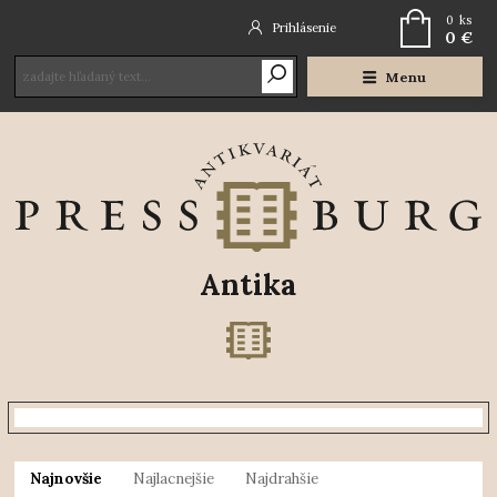
0
ks
Prihlásenie
0 €
Menu
Antika
Najnovšie
Najlacnejšie
Najdrahšie