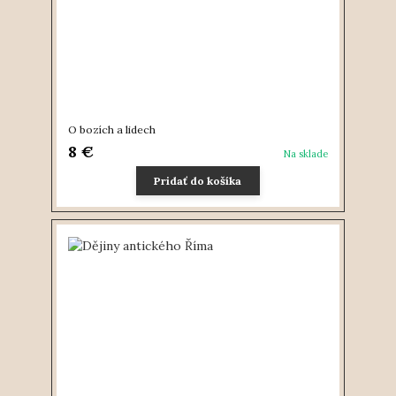
O bozích a lidech
8 €
Na sklade
Pridať do košíka