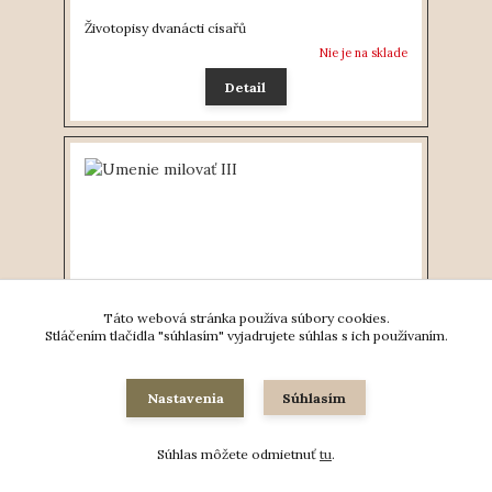
Životopisy dvanácti císařů
Nie je na sklade
Detail
Táto webová stránka používa súbory cookies.
Stláčením tlačidla "súhlasím" vyjadrujete súhlas s ich používaním.
Nastavenia
Súhlasím
Umenie milovať III
6 €
Súhlas môžete odmietnuť
tu
.
Na sklade
Pridať do košíka