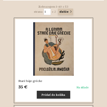
Zobrazujem 1-40 z 53
strana
z 2
ďalšie
Staré báje grécke
35 €
Na sklade
Pridať do košíka