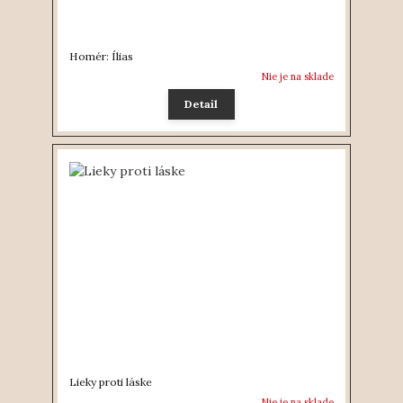
Homér: Ílias
Nie je na sklade
Detail
Lieky proti láske
Nie je na sklade