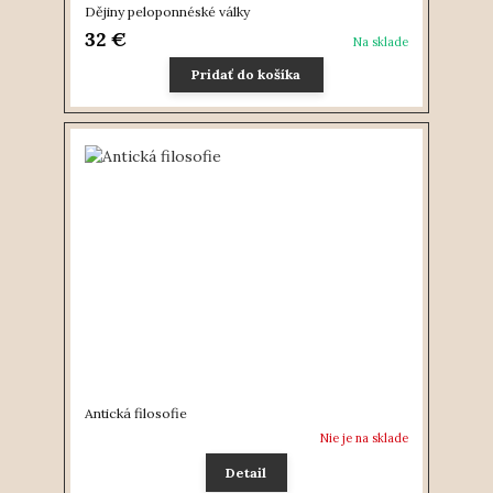
Dějiny peloponnéské války
32 €
Na sklade
Pridať do košíka
Antická filosofie
Nie je na sklade
Detail