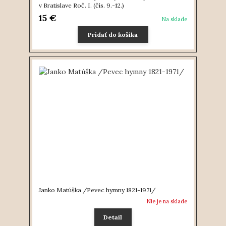
v Bratislave Roč. I. (čís. 9.-12.)
15 €
Na sklade
Pridať do košíka
Janko Matúška /Pevec hymny 1821-1971/
Nie je na sklade
Detail