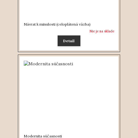
Návrat k minulosti (celoplátená väzba)
Nie je na sklade
Detail
Modernita súčasnosti