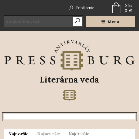
0
ks
Prihlásenie
0 €
Menu
Literárna veda
Najnovšie
Najlacnejšie
Najdrahšie