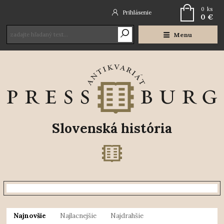
0
ks
Prihlásenie
0 €
Menu
Slovenská história
Najnovšie
Najlacnejšie
Najdrahšie