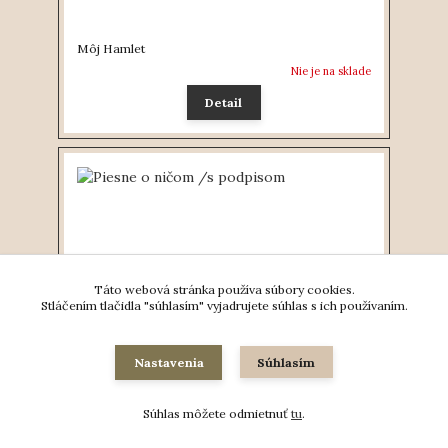
Môj Hamlet
Nie je na sklade
Detail
Táto webová stránka používa súbory cookies.
Stláčením tlačidla "súhlasím" vyjadrujete súhlas s ich používaním.
Nastavenia
Súhlasím
Piesne o ničom /s podpisom
Súhlas môžete odmietnuť
tu
.
Nie je na sklade