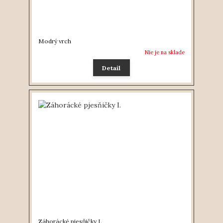
Modrý vrch
Nie je na sklade
Detail
Záhorácké pjesňičky I.