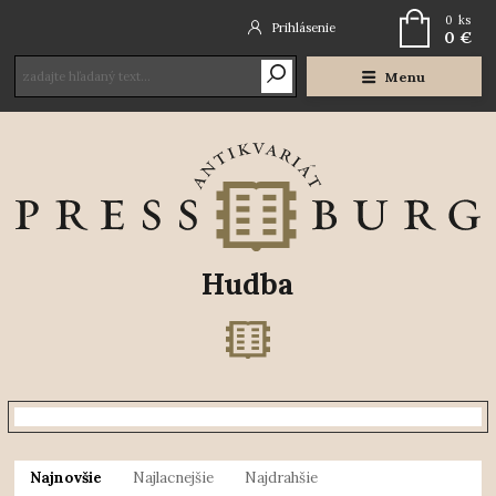
0
ks
Prihlásenie
0 €
Menu
Hudba
Najnovšie
Najlacnejšie
Najdrahšie