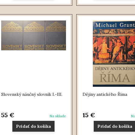
Slovenský náučný slovník I.-III.
Dějiny antického Říma
55 €
15 €
Na sklade
Na
Pridať do košíka
Pridať do košíka