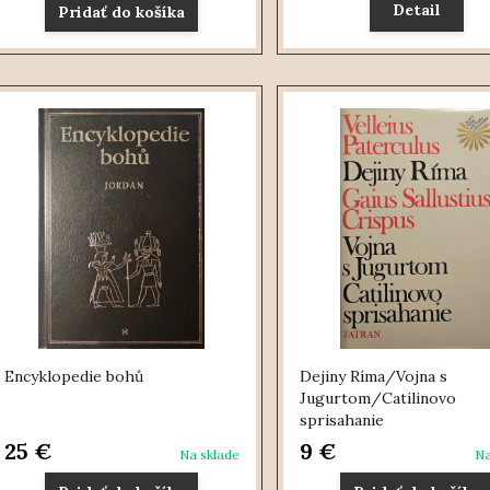
Detail
Pridať do košíka
Encyklopedie bohů
Dejiny Ríma/Vojna s
Jugurtom/Catilinovo
sprisahanie
25 €
9 €
Na sklade
Na