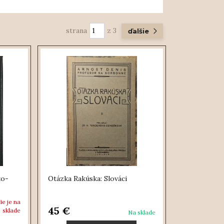
strana
z 3
ďalšie
ko-
Otázka Rakúska: Slováci
ie je na
45 €
sklade
Na sklade