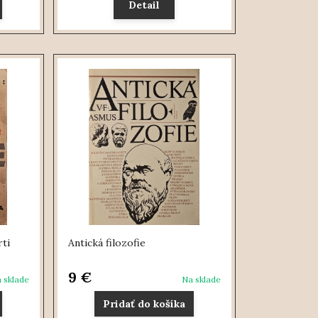
Detail
ti
Antická filozofie
9 €
 sklade
Na sklade
Pridať do košíka