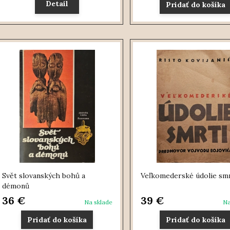
Detail
Pridať do košíka
Svět slovanských bohů a
Veľkomederské údolie smr
démonů
36 €
39 €
Na sklade
Na
Pridať do košíka
Pridať do košíka