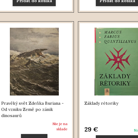
Pridať do košíka
Pridať do košíka
Pravěký svět Zdeňka Buriana -
Základy rétoriky
Od vzniku Země po zánik
dinosaurů
Nie je na
29 €
sklade
Na