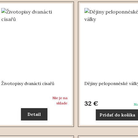
Životopisy dvanácti císařů
Dějiny peloponnéské válk
Nie je na
32 €
sklade
Na
Detail
Pridať do košíka