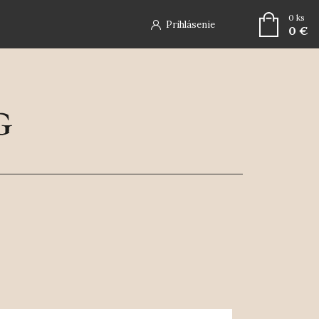
0
ks
Prihlásenie
0 €