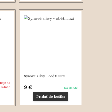
Synové slávy - oběti iluzí
ie je na
9 €
sklade
Na sklade
Pridať do košíka