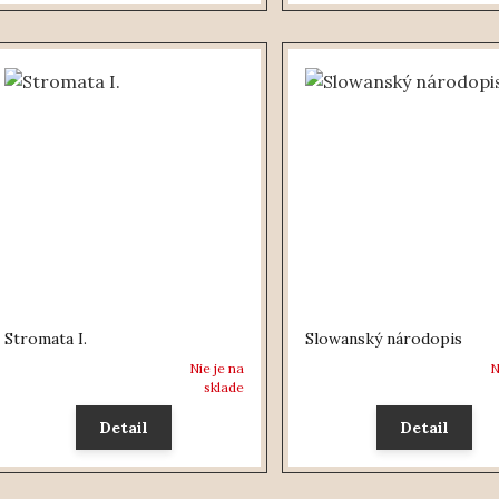
Stromata I.
Slowanský národopis
Nie je na
N
sklade
Detail
Detail