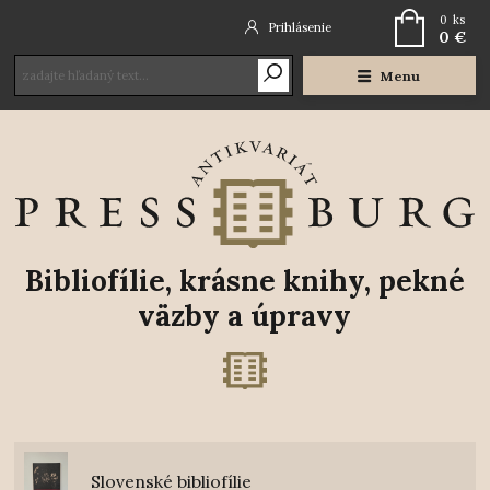
0
ks
Prihlásenie
0 €
Menu
Bibliofílie, krásne knihy, pekné
väzby a úpravy
Slovenské bibliofílie