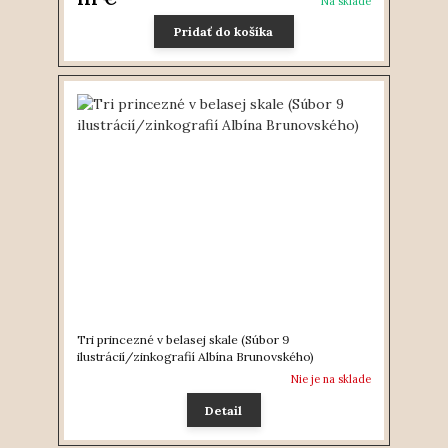
Na sklade
Pridať do košíka
Tri princezné v belasej skale (Súbor 9
ilustrácií/zinkografií Albína Brunovského)
Nie je na sklade
Detail