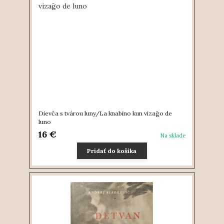
Dievča s tvárou luny/La knabino kun vizaḡo de
luno
16 €
Na sklade
Pridať do košíka