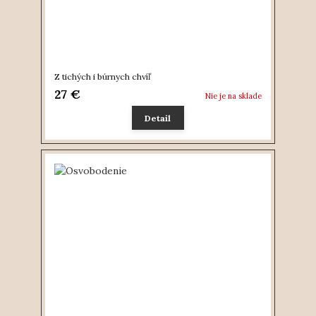
Z tichých i búrnych chvíľ
27 €
Nie je na sklade
Detail