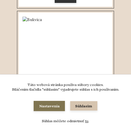
Táto webová stránka používa súbory cookies.
Bukvica
Stláčením tlačidla "súhlasím" vyjadrujete súhlas s ich používaním.
22 €
Na sklade
Pridať do košíka
Nastavenia
Súhlasím
Súhlas môžete odmietnuť
tu
.