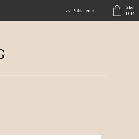
0
ks
Prihlásenie
0 €