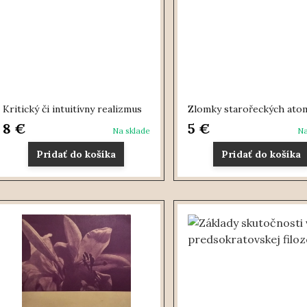
Kritický či intuitívny realizmus
Zlomky starořeckých ato
8 €
5 €
Na sklade
Na
Pridať do košíka
Pridať do košíka