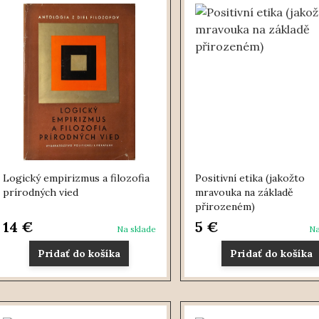
Logický empirizmus a filozofia
Positivní etika (jakožto
prírodných vied
mravouka na základě
přirozeném)
14 €
5 €
Na sklade
Na
Pridať do košíka
Pridať do košíka