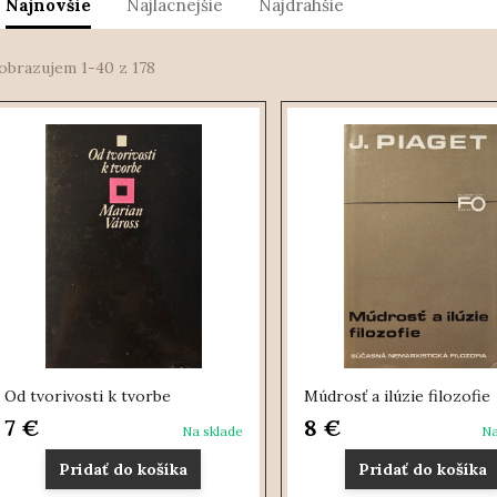
Najnovšie
Najlacnejšie
Najdrahšie
obrazujem 1-40 z 178
Od tvorivosti k tvorbe
Múdrosť a ilúzie filozofie
7 €
8 €
Na sklade
Na
Pridať do košíka
Pridať do košíka