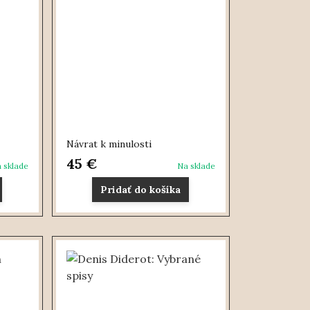
Návrat k minulosti
45 €
 sklade
Na sklade
Pridať do košíka