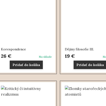
Korespondence
Dějiny filosofie III.
26 €
19 €
Na sklade
Na
Pridať do košíka
Pridať do košíka