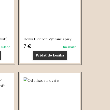
mistů
Denis Diderot: Vybrané spisy
7 €
 sklade
Na sklade
Pridať do košíka