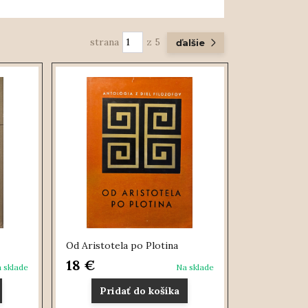
strana
z 5
ďalšie
Od Aristotela po Plotina
18 €
 sklade
Na sklade
Pridať do košíka