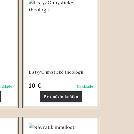
Listy/O mystické theologii
10 €
 sklade
Na sklade
Pridať do košíka