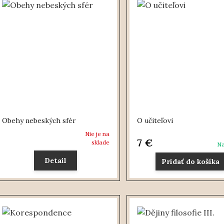
Obehy nebeských sfér
O učiteľovi
Nie je na
7 €
sklade
Na
Detail
Pridať do košíka