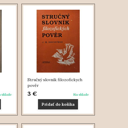
Stručný slovník filozofickych
pověr
3 €
 sklade
Na sklade
Pridať do košíka