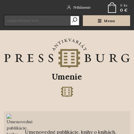
0
ks
Prihlásenie
0 €
Menu
Umenie
Umenovedné publikácie, knihy o knihách,