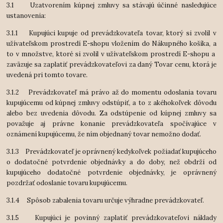
3.1 Uzatvorením kúpnej zmluvy sa stávajú účinné nasledujúce
ustanovenia:
3.1.1 Kupujúci kupuje od prevádzkovateľa tovar, ktorý si zvolil v
užívateľskom prostredí E-shopu vložením do Nákupného košíka, a
to v množstve, ktoré si zvolil v užívateľskom prostredí E-shopu a
zaväzuje sa zaplatiť prevádzkovateľovi za daný Tovar cenu, ktorá je
uvedená pri tomto tovare.
3.1.2 Prevádzkovateľ má právo až do momentu odoslania tovaru
kupujúcemu od kúpnej zmluvy odstúpiť, a to z akéhokoľvek dôvodu
alebo bez uvedenia dôvodu. Za odstúpenie od kúpnej zmluvy sa
považuje aj právne konanie prevádzkovateľa spočívajúce v
oznámení kupujúcemu, že ním objednaný tovar nemožno dodať.
3.1.3 Prevádzkovateľ je oprávnený kedykoľvek požiadať kupujúceho
o dodatočné potvrdenie objednávky a do doby, než obdrží od
kupujúceho dodatočné potvrdenie objednávky, je oprávnený
pozdržať odoslanie tovaru kupujúcemu.
3.1.4 Spôsob zabalenia tovaru určuje výhradne prevádzkovateľ.
3.1.5 Kupujúci je povinný zaplatiť prevádzkovateľovi náklady