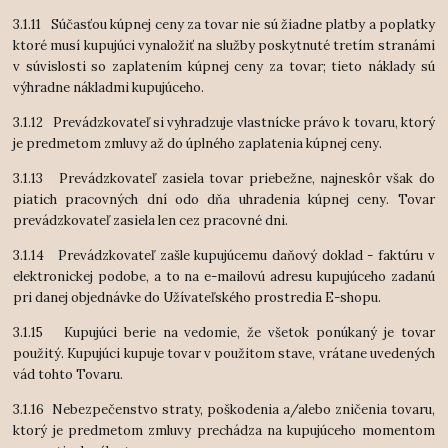
3.1.11 Súčasťou kúpnej ceny za tovar nie sú žiadne platby a poplatky
ktoré musí kupujúci vynaložiť na služby poskytnuté tretím stranámi
v súvislosti so zaplatením kúpnej ceny za tovar; tieto náklady sú
výhradne nákladmi kupujúceho.
3.1.12 Prevádzkovateľ si vyhradzuje vlastnícke právo k tovaru, ktorý
je predmetom zmluvy až do úplného zaplatenia kúpnej ceny.
3.1.13 Prevádzkovateľ zasiela tovar priebežne, najneskôr však do
piatich pracovných dní odo dňa uhradenia kúpnej ceny. Tovar
prevádzkovateľ zasiela len cez pracovné dni.
3.1.14 Prevádzkovateľ zašle kupujúcemu daňový doklad - faktúru v
elektronickej podobe, a to na e-mailovú adresu kupujúceho zadanú
pri danej objednávke do Užívateľského prostredia E-shopu.
3.1.15 Kupujúci berie na vedomie, že všetok ponúkaný je tovar
použitý. Kupujúci kupuje tovar v použitom stave, vrátane uvedených
vád tohto Tovaru.
3.1.16 Nebezpečenstvo straty, poškodenia a/alebo zničenia tovaru,
ktorý je predmetom zmluvy prechádza na kupujúceho momentom