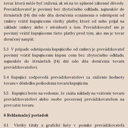
tovar, ktorá môže byť znížená, ak sú na to splnené zákonné dôvody.
Prevádzkovateľ je povinný bez zbytočného odkladu, najneskôr do
štrnástich (14) dní odo dňa doručenia oznámenia o odstúpení od
zmluvy vrátiť kupujúcemu všetky platby, ktoré od neho prijal na
základe zmluvy alebo v súvislosti s ňou. Prevádzkovateľ nie je
povinný vrátiť kupujúcemu tieto platby pred tým, ako mu je tovar
doručený naspäť.
5.3 V prípade odstúpenia kupujúceho od zmluvy je prevádzkovateľ
povinný vrátiť kupujúcemu kúpnu cenu bez zbytočného odkladu,
najneskôr do štrnástich (14) dní odo dňa doručenia tovaru
prevádzkovateľovi.
5.4 Kupujúci zodpovedá prevádzkovateľovi za zníženie hodnoty
tovaru v dôsledku poškodenia tovaru kupujúcim.
5.5 Kupujúci berie na vedomie, že znáša náklady na vrátenie tovaru
prevádzkovateľovi alebo osobe poverenej prevádzkovateľom na
prevzatie tovaru.
6 Reklamačný poriadok
6.1 Všetky tituly a grafické listy v ponuke prevádzkovateľa