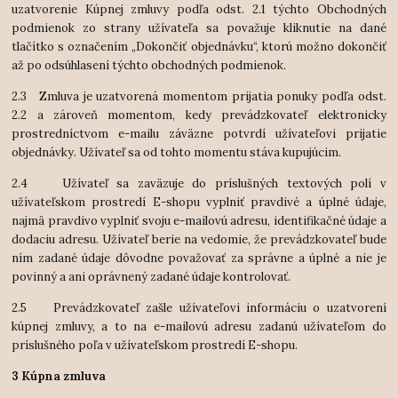
uzatvorenie Kúpnej zmluvy podľa odst. 2.1 týchto Obchodných
podmienok zo strany užívateľa sa považuje kliknutie na dané
tlačítko s označením „Dokončiť objednávku“, ktorú možno dokončiť
až po odsúhlasení týchto obchodných podmienok.
2.3 Zmluva je uzatvorená momentom prijatia ponuky podľa odst.
2.2 a zároveň momentom, kedy prevádzkovateľ elektronicky
prostredníctvom e-mailu záväzne potvrdí užívateľovi prijatie
objednávky. Užívateľ sa od tohto momentu stáva kupujúcim.
2.4 Užívateľ sa zaväzuje do príslušných textových polí v
užívateľskom prostredí E-shopu vyplniť pravdivé a úplné údaje,
najmä pravdivo vyplniť svoju e-mailovú adresu, identifikačné údaje a
dodaciu adresu. Užívateľ berie na vedomie, že prevádzkovateľ bude
ním zadané údaje dôvodne považovať za správne a úplné a nie je
povinný a ani oprávnený zadané údaje kontrolovať.
2.5 Prevádzkovateľ zašle užívateľovi informáciu o uzatvorení
kúpnej zmluvy, a to na e-mailovú adresu zadanú užívateľom do
príslušného poľa v užívateľskom prostredí E-shopu.
3 Kúpna zmluva