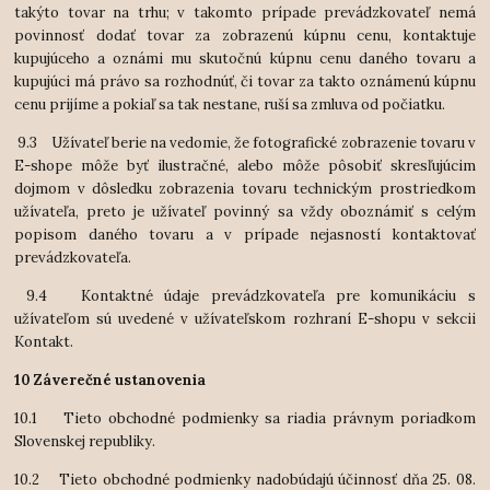
takýto tovar na trhu; v takomto prípade prevádzkovateľ nemá
povinnosť dodať tovar za zobrazenú kúpnu cenu, kontaktuje
kupujúceho a oznámi mu skutočnú kúpnu cenu daného tovaru a
kupujúci má právo sa rozhodnúť, či tovar za takto oznámenú kúpnu
cenu prijíme a pokiaľ sa tak nestane, ruší sa zmluva od počiatku.
 9
.3 Užívateľ berie na vedomie, že fotografické zobrazenie tovaru v
E-shope môže byť ilustračné, alebo môže pôsobiť skresľujúcim
dojmom v dôsledku zobrazenia tovaru technickým prostriedkom
užívateľa, preto je užívateľ povinný sa vždy oboznámiť s celým
popisom daného tovaru a v prípade nejasností kontaktovať
prevádzkovateľa.
 9
.4 Kontaktné údaje prevádzkovateľa pre komunikáciu s
užívateľom sú uvedené v užívateľskom rozhraní E-shopu v sekcii
Kontakt.
10 Záverečné ustanovenia
10.1 Tieto obchodné podmienky sa riadia právnym poriadkom
Slovenskej republiky.
10.2 Tieto obchodné podmienky nadobúdajú účinnosť dňa 25. 08.