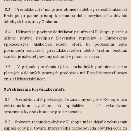
 8
.3 Prevádzkovateľ má právo obmedziť alebo prerušiť funkčnosť
E-shopu prípadne prístup k nemu na dobu nevyhnutnú z dôvodu
údržby alebo opravy E-shopu.
 8
.4 Užívateľ je povinný dodržiavať pri užívaní E-shopu platné a
účinné právne predpisy Slovenskej republiky a Európskeho
spoločenstva. Akúkoľvek škodu, ktorá by porušením tejto
povinnosti užívateľa prevádzkovateľovi alebo tretím osobám
vznikla, je užívateľ povinný nahradiť v plnom rozsahu.
 8
.5 V prípade porušenia týchto obchodných podmienok alebo
platných a účinných právnych predpisov má Prevádzkovateľ právo
zrušiť Užívateľský účet.
9 Prehlásenia Prevádzkovateľa
 9
.1 Prevádzkovateľ prehlasuje, že záznamy údajov v E-shope, ako
elektronickom systéme, sú spoľahlivé a sú vykonávané
systematicky a sú chránené proti zmenám.
 9
.2 Vplyvom technickej chyby v E-shope môže dôjsť k zobrazeniu
kúpnej ceny pri tovare, ktorej výška nezodpovedá obvyklej cene za