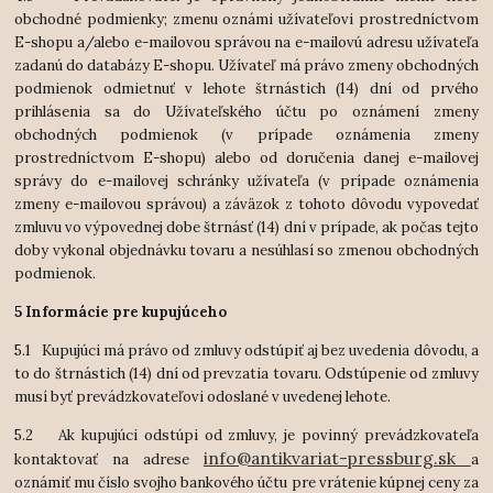
obchodné podmienky; zmenu oznámi užívateľovi prostredníctvom
E-shopu a/alebo e-mailovou správou na e-mailovú adresu užívateľa
zadanú do databázy E-shopu. Užívateľ má právo zmeny obchodných
podmienok odmietnuť v lehote štrnástich (14) dní od prvého
prihlásenia sa do Užívateľského účtu po oznámení zmeny
obchodných podmienok (v prípade oznámenia zmeny
prostredníctvom E-shopu) alebo od doručenia danej e-mailovej
správy do e-mailovej schránky užívateľa (v prípade oznámenia
zmeny e-mailovou správou) a záväzok z tohoto dôvodu vypovedať
zmluvu vo výpovednej dobe štrnásť (14) dní v prípade, ak počas tejto
doby vykonal objednávku tovaru a nesúhlasí so zmenou obchodných
podmienok.
5 Informácie pre kupujúceho
5.1 Kupujúci má právo od zmluvy odstúpiť aj bez uvedenia dôvodu, a
to do štrnástich (14) dní od prevzatia tovaru. Odstúpenie od zmluvy
musí byť prevádzkovateľovi odoslané v uvedenej lehote.
5.2 Ak kupujúci odstúpi od zmluvy, je povinný prevádzkovateľa
info@antikvariat-pressburg.sk
kontaktovať na adrese
a
oznámiť mu číslo svojho bankového účtu pre vrátenie kúpnej ceny za