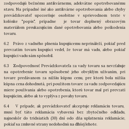
zodpovedajú bežnému antikvárnemu, adekvátne opotrebovanému
stavu. Na prípadné iné ako antikvárne opotrebovania alebo chyby
prevádzkovateľ upozorňuje osobitne v sprievodnom texte v
kolónke "popis", prípadne je tovar doplnený obrazovým
materiálom preukazujúcim dané opotrebovania alebo poškodenia
tovaru.
6.2 Právo z vadného plnenia kupujúcemu neprináleží, pokiaľ pred
prevzatím tovaru kupujúci vedel, že tovar má vadu, alebo pokiaľ
kupujúci vadu sám spôsobil.
6.3 Zodpovednosť Prevádzkovateľa za vady tovaru sa nevzťahuje
na opotrebenie tovaru spôsobené jeho obvyklým užívaním, pri
tovare predávanom za nižšiu kúpnu cenu, pre ktorú bola nižšia
kúpna cena dohodnutá, pri použitom tovare za vadu zodpovedajúcu
miere používania alebo opotrebenia, ktorú tovar mal pri prevzatí
kupujúcim, alebo ak to vyplýva z povahy tovaru.
6.4 V prípade, ak prevádzkovateľ akceptuje reklamáciu tovaru,
musí byť táto reklamácia vybavená bez zbytočného odkladu,
najneskôr do tridsiatich (30) dní odo dňa uplatnenia reklamácie,
pokiaľ sa zmluvné strany nedohodnú na dlhšej lehote.