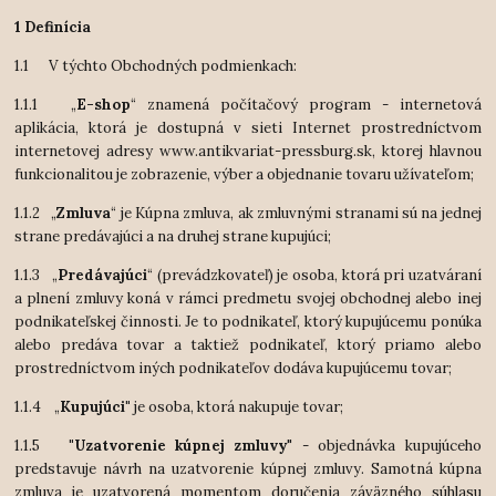
1 Definícia
1.1 V týchto Obchodných podmienkach:
1.1.1 „
E-shop
“ znamená počítačový program - internetová
aplikácia, ktorá je dostupná v sieti Internet prostredníctvom
internetovej adresy www.antikvariat-pressburg.sk, ktorej hlavnou
funkcionalitou je zobrazenie, výber a objednanie tovaru užívateľom;
1.1.2 „
Zmluva
“ je Kúpna zmluva, ak zmluvnými stranami sú na jednej
strane predávajúci a na druhej strane kupujúci;
1.1.3 „
Predávajúci
“ (prevádzkovateľ) je osoba, ktorá pri uzatváraní
a plnení zmluvy koná v rámci predmetu svojej obchodnej alebo inej
podnikateľskej činnosti. Je to podnikateľ, ktorý kupujúcemu ponúka
alebo predáva tovar a taktiež podnikateľ, ktorý priamo alebo
prostredníctvom iných podnikateľov dodáva kupujúcemu tovar;
1.1.4 „
Kupujúci"
je osoba, ktorá nakupuje tovar;
1.1.5
"Uzatvorenie kúpnej zmluvy
" - objednávka kupujúceho
predstavuje návrh na uzatvorenie kúpnej zmluvy. Samotná kúpna
zmluva je uzatvorená momentom doručenia záväzného súhlasu