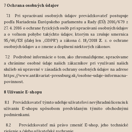
7 Ochrana osobných údajov
 7
.1 Pri spracúvaní osobných údajov prevádzkovateľ postupuje
podľa Nariadenia Európskeho parlamentu a Rady (EÚ) 2016/679 z
27. 4. 2016 o ochrane fyzických osôb pri spracúvaní osobných údajov
a o voľnom pohybe takýchto údajov, ktorým sa zrušuje smernica
95/46/ES (ďalej len „GDPR“) a zákona č. 18/2018 Z. z. o ochrane
osobných údajov a o zmene a doplnení niektorých zákonov.
 7
.2 Podrobné informácie o tom, ako zhromažďujeme, spracúvame
a chránime osobné údaje našich zákazníkov pri využívaní našich
služieb sú upravené v zásadách ochrany osobných údajov na adrese
https://www.antikvariat-pressburg.sk/osobne-udaje-informacna-
povinnost.
8 Užívanie E-shopu
 8
.1 Prevádzkovateľ týmto udeľuje užívateľovi nevýhradnú licenciu k
užívaniu E-shopu spôsobom predvídaným týmito obchodnými
podmienkami.
 8
.2 Prevádzkovateľ má právo zmeniť E-shop, jeho technické
riešenie a/alebo užívateľské rozhranie.