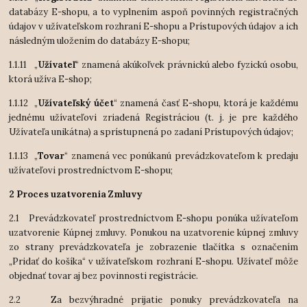
databázy E-shopu, a to vyplnením aspoň povinných registračných
údajov v užívateľskom rozhraní E-shopu a Prístupových údajov a ich
následným uložením do databázy E-shopu;
1.1.11 „
Užívateľ
“ znamená akúkoľvek právnickú alebo fyzickú osobu,
ktorá užíva E-shop;
1.1.12 „
Užívateľský účet
“ znamená časť E-shopu, ktorá je každému
jednému užívateľovi zriadená Registráciou (t. j. je pre každého
Užívateľa unikátna) a sprístupnená po zadaní Prístupových údajov;
1.1.13 „
Tovar
“ znamená vec ponúkanú prevádzkovateľom k predaju
užívateľovi prostredníctvom E-shopu;
2 Proces uzatvorenia Zmluvy
2.1 Prevádzkovateľ prostredníctvom E-shopu ponúka užívateľom
uzatvorenie Kúpnej zmluvy. Ponukou na uzatvorenie kúpnej zmluvy
zo strany prevádzkovateľa je zobrazenie tlačítka s označením
„Pridať do košíka“ v užívateľskom rozhraní E-shopu. Užívateľ môže
objednať tovar aj bez povinnosti registrácie.
2.2 Za bezvýhradné prijatie ponuky prevádzkovateľa na