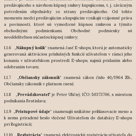
predávajúceho s návrhom kúpnej zmluvy kupujúcemu, t. j. záväzným
potvrdením objednávky zo strany predávajúceho. Od tohto
momentu medzi predávajúcim a kupujúcim vznikajú vzájomné práva
a povinnosti, ktoré sú vymedzené kúpnou zmluvou a týmito
obchodnými podmienkami. Obchodné podmienky sú
neoddeliteľnou súčasťou kúpnej zmluvy;
1.1.6 „
Nákupný košík
“ znamená časť E-shopu, ktorá je automaticky
generovaná aktiváciou príslušných funkcií užívateľom v rámci jeho
konania v užívateľskom prostredí E-shopu, najmä pridaním alebo
odobraním tovaru;
1.1.7 „
Občiansky zákonník
“ znamená zákon číslo 40/1964 Zb.,
Občiansky zákonník v platnom znení;
1.1.8 „
Prevádzkovateľ
“ je Peter Uličný, IČO: 50373706, s miestom
podnikania Bratislava;
1.1.9 „
Prístupové údaje
“ znamenajú unikátne prihlasovacie meno a
k nemu priradené heslo vložené Uživateľom do databázy E-shopu
pri Registrácii;
1.1.10 „
Registrácia
“ znamená elektronickú registráciu užívateľa do