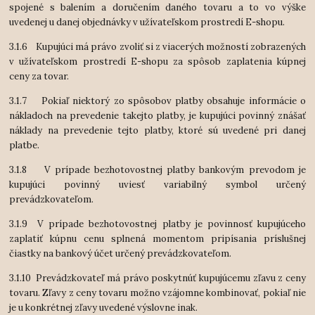
spojené s balením a doručením daného tovaru a to vo výške
uvedenej u danej objednávky v užívateľskom prostredí E-shopu.
3.1.6 Kupujúci má právo zvoliť si z viacerých možností zobrazených
v užívateľskom prostredí E-shopu za spôsob zaplatenia kúpnej
ceny za tovar.
3.1.7 Pokiaľ niektorý zo spôsobov platby obsahuje informácie o
nákladoch na prevedenie takejto platby, je kupujúci povinný znášať
náklady na prevedenie tejto platby, ktoré sú uvedené pri danej
platbe.
3.1.8 V prípade bezhotovostnej platby bankovým prevodom je
kupujúci povinný uviesť variabilný symbol určený
prevádzkovateľom.
3.1.9 V prípade bezhotovostnej platby je povinnosť kupujúceho
zaplatiť kúpnu cenu splnená momentom pripísania príslušnej
čiastky na bankový účet určený prevádzkovateľom.
3.1.10 Prevádzkovateľ má právo poskytnúť kupujúcemu zľavu z ceny
tovaru. Zľavy z ceny tovaru možno vzájomne kombinovať, pokiaľ nie
je u konkrétnej zľavy uvedené výslovne inak.