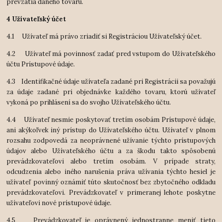
prevzatia daného tovaru.
4 Užívateľský účet
4.1 Užívateľ má právo zriadiť si Registráciou Užívateľský účet.
4.2 Užívateľ má povinnosť zadať pred vstupom do Užívateľského
účtu Prístupové údaje.
4.3 Identifikačné údaje užívateľa zadané pri Registrácii sa považujú
za údaje zadané pri objednávke každého tovaru, ktorú užívateľ
vykoná po prihlásení sa do svojho Užívateľského účtu.
4.4 Užívateľ nesmie poskytovať tretím osobám Prístupové údaje,
ani akýkoľvek iný prístup do Užívateľského účtu. Užívateľ v plnom
rozsahu zodpovedá za neoprávnené užívanie týchto prístupových
údajov alebo Užívateľského účtu a za škodu takto spôsobenú
prevádzkovateľovi alebo tretím osobám. V prípade straty,
odcudzenia alebo iného narušenia práva užívania týchto hesiel je
užívateľ povinný oznámiť túto skutočnosť bez zbytočného odkladu
prevádzkovateľovi. Prevádzkovateľ v primeranej lehote poskytne
užívateľovi nové prístupové údaje.
4.5 Prevádzkovateľ je oprávnený jednostranne meniť tieto