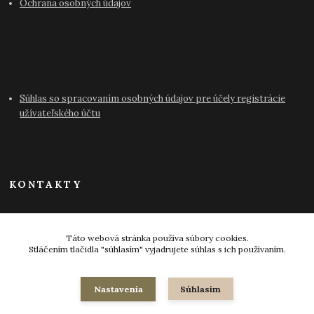
Ochrana osobných údajov
Súhlas so spracovaním osobných údajov pre účely registrácie
užívateľského účtu
KONTAKTY
info@antikvariat-pressburg.sk
Táto webová stránka používa súbory cookies.
Stláčením tlačidla "súhlasím" vyjadrujete súhlas s ich používaním.
Nastavenia
Súhlasím
© 2024-2026 všetky práva vyhradené