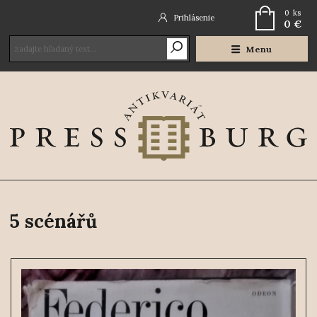
0
ks
Prihlásenie
0 €
Menu
5 scénářů