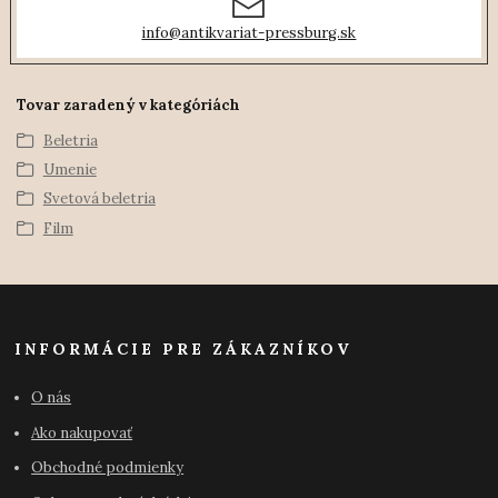
info@antikvariat-pressburg.sk
Tovar zaradený v kategóriách
Beletria
Umenie
Svetová beletria
Film
INFORMÁCIE PRE ZÁKAZNÍKOV
O nás
Ako nakupovať
Obchodné podmienky