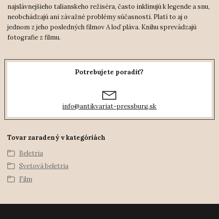
najslávnejšieho talianskeho režiséra, často inklinujú k legende a snu,
neobchádzajú ani závažné problémy súčasnosti. Platí to aj o
jednom z jeho posledných filmov A loď pláva. Knihu sprevádzajú
fotografie z filmu.
Potrebujete poradiť?
info@antikvariat-pressburg.sk
Tovar zaradený v kategóriách
Beletria
Svetová beletria
Film