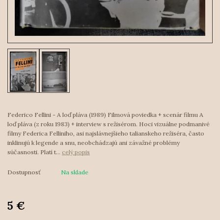
Federico Fellini - A loď pláva (1989) Filmová poviedka + scenár filmu A
loď pláva (z roku 1983) + interview s režisérom. Hoci vizuálne podmanivé
filmy Federica Felliniho, asi najslávnejšieho talianskeho režiséra, často
inklinujú k legende a snu, neobchádzajú ani závažné problémy
súčasnosti. Platí t...
celý popis
Dostupnosť
Na sklade
5 €