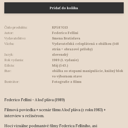
Pridať do košíka
Číslo produktu:
KP587G13
Autor:
Federico Fellini
Vydavateľstvo:
Smena Bratislava
Väzba:
Vydavateľská celoplátená s obálkou (148
strán + obrazové prílohy)
Jazyk:
slovenský
Rok vydania:
1989 (1. vydanie)
Edícia:
Máj (543.)
Stav:
obálka so stopami manipulácie, knižný blok
vo výbornom stave
Ilustrátor:
Fotografie z filmu
Federico Fellini - A loď pláva (1989)
Filmová poviedka + scenár filmu A loď pláva (z roku 1983) +
interview s režisérom.
Hoci vizuálne podmanivé filmy Federica Felliniho, asi