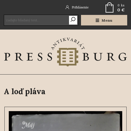
0
ks
Prihlásenie
0 €
Menu
A loď pláva