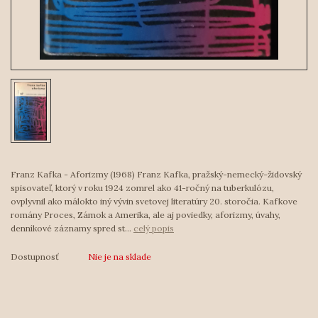
Franz Kafka - Aforizmy (1968) Franz Kafka, pražský-nemecký-židovský
spisovateľ, ktorý v roku 1924 zomrel ako 41-ročný na tuberkulózu,
ovplyvnil ako málokto iný vývin svetovej literatúry 20. storočia. Kafkove
romány Proces, Zámok a Amerika, ale aj poviedky, aforizmy, úvahy,
denníkové záznamy spred st...
celý popis
Dostupnosť
Nie je na sklade