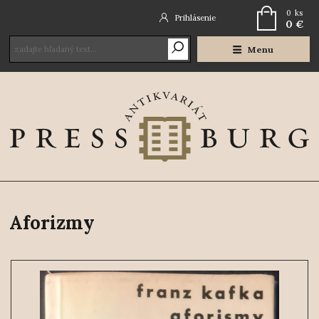
0
ks
Prihlásenie
0 €
Menu
Aforizmy