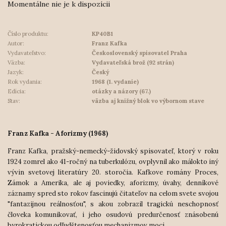
Momentálne nie je k dispozícii
Číslo produktu:
KP40B1
Autor:
Franz Kafka
Vydavateľstvo:
Československý spisovatel Praha
Väzba:
Vydavateľská brož (92 strán)
Jazyk:
Český
Rok vydania:
1968 (1. vydanie)
Edícia:
otázky a názory (67.)
Stav:
väzba aj knižný blok vo výbornom stave
Franz Kafka - Aforizmy (1968)
Franz Kafka, pražský-nemecký-židovský spisovateľ, ktorý v roku
1924 zomrel ako 41-ročný na tuberkulózu, ovplyvnil ako málokto iný
vývin svetovej literatúry 20. storočia. Kafkove romány Proces,
Zámok a Amerika, ale aj poviedky, aforizmy, úvahy, denníkové
záznamy spred sto rokov fascinujú čitateľov na celom svete svojou
"fantazijnou re
álnosťou", s akou zobrazil tragickú neschopnosť
človeka komunikovať, i jeho osudovú predurčenosť znásobenú
byrokratickou odľudštenosťou mechanizmov moci.