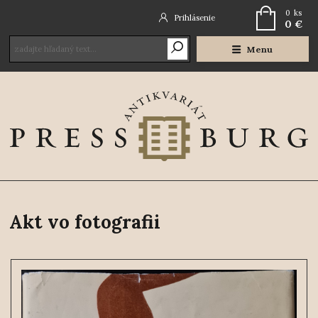
0
ks
Prihlásenie
0 €
Menu
Akt vo fotografii