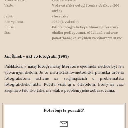
Väzba:
Vydavateľská celoplátená s obálkou (260
strán)
Jazyk:
slovenský
Rok vydania:
1969 (1. vydanie)
Edícia:
Edícia fotografickej a filmovej literatúry
Stav:
obálka podlepovaná, ošúchaná a mierne
ponatŕhaná; knižný blok vo výbornom stave
Ján Šmok - Akt vo fotografii (1969)
Publikácia, v našej fotografickej literatúre ojedinelá, nechce byť len
výtvarným dielom. Je to inštruktážno-metodická príručka určená
fotografistom, aktívne sa zaujímajúcich o problematiku
fotografického aktu. Počíta však aj s čitateľom, ktorý sa viac
zaujíma o telo ako také, nie však o problémy jeho zobrazovania.
Potrebujete poradiť?