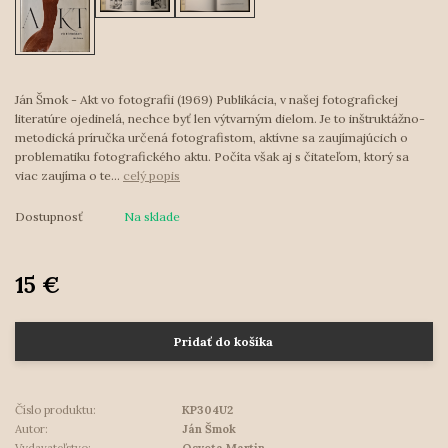
Ján Šmok - Akt vo fotografii (1969) Publikácia, v našej fotografickej
literatúre ojedinelá, nechce byť len výtvarným dielom. Je to inštruktážno-
metodická príručka určená fotografistom, aktívne sa zaujímajúcich o
problematiku fotografického aktu. Počíta však aj s čitateľom, ktorý sa
viac zaujíma o te...
celý popis
Dostupnosť
Na sklade
15 €
Pridať do košíka
Číslo produktu:
KP304U2
Autor:
Ján Šmok
Vydavateľstvo:
Osveta Martin