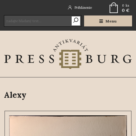
0
ks
Prihlásenie
0 €
Menu
Alexy