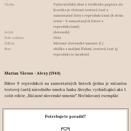
Väzba:
Vydavateľský obal z tvrdšieho papiera do
ktorého je vložená textová časť a
samostatné listy s reprodukciami (8 strán
textu + 8 samostaných listov s
reprodukciami)
Jazyk:
slovenský
Rok vydania:
1944
Edícia:
Súčasné slovenské umenie (1.)
Stav:
obálka s malými fľakmi, textová časť aj
reprodukcie intaktné
Marian Váross - Alexy (1944)
Súbor 9 reprodukcií na samostatných listoch (jedna je súčasťou
textovej časti) národného umelca Janka Alexyho, vychádzajúci ako 1.
zošit edície ,,Súčasné slovenské umenie". Nečíslovaný exemplár.
Potrebujete poradiť?