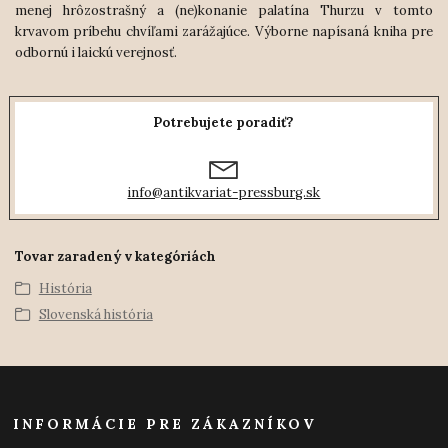
menej hrôzostrašný a (ne)konanie palatína Thurzu v tomto
krvavom príbehu chvíľami zarážajúce. Výborne napísaná kniha pre
odbornú i laickú verejnosť.
Potrebujete poradiť?
info@antikvariat-pressburg.sk
Tovar zaradený v kategóriách
História
Slovenská história
INFORMÁCIE PRE ZÁKAZNÍKOV