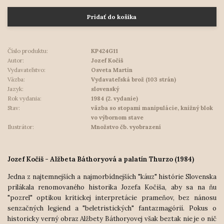
Pridať do košíka
Číslo produktu:
KP424G11
Autor:
Jozef Kočiš
Vydavateľstvo:
Osveta Martin
Väzba:
Vydavateľská brož (103 strán)
Jazyk:
slovenský
Rok vydania:
1984 (2. vydanie)
Stav:
väzba so stopami manipulácie, knižný blok
vo výbornom stave
Ilustrátor:
Množstvo čb. vyobrazení
Jozef Kočiš - Alžbeta Báthoryová a palatín Thurzo (1984)
Jedna z najtemnejších a najmorbídnejších "káuz" histórie Slovenska
prilákala renomovaného historika Jozefa Kočiša, aby sa na ňu
"pozrel" optikou kritickej interpretácie prameňov, bez nánosu
senzačných legiend a "beletristických" fantazmagórií. Pokus o
historicky verný obraz Alžbety Báthoryovej však beztak nie je o nič