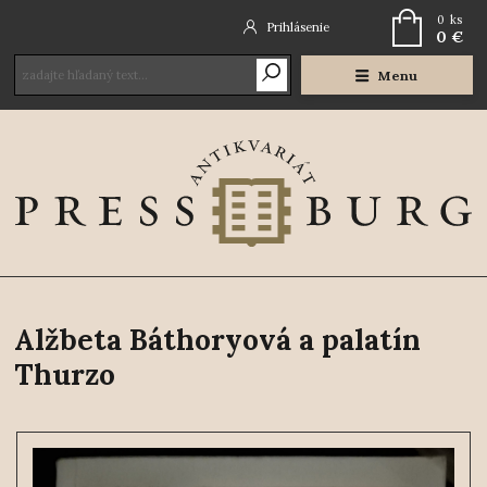
0
ks
Prihlásenie
0 €
Menu
Alžbeta Báthoryová a palatín
Thurzo