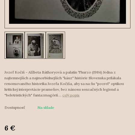
Jozef Kočiš - Alžbeta Báthoryová a palatín Thurzo (1984) Jedna z
najtemnejších a najmorbídnejších "káuz" histórie Slovenska prilákala
renomovaného historika Jozefa Kočiša, aby sa na ňu "pozrel" optikou
kritickej interpretácie prameňov, bez nánosu senzačných legiend a
"beletristických" fantazmagórií....
celý popis
Dostupnosť
Na sklade
6 €