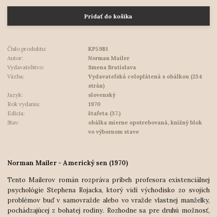
Pridať do košíka
Číslo produktu:
KP59B1
Autor:
Norman Mailer
Vydavateľstvo:
Smena Bratislava
Väzba:
Vydavateľská celoplátená s obálkou (234
strán)
Jazyk:
slovenský
Rok vydania:
1970
Edícia:
štafeta (37.)
Stav:
obálka mierne opotrebovaná, knižný blok
vo výbornom stave
Norman Mailer - Americký sen (1970)
Tento Mailerov román rozpráva príbeh profesora existenciálnej
psychológie Stephena Rojacka, ktorý vidí východisko zo svojich
problémov buď v samovražde alebo vo vražde vlastnej manželky,
pochádzajúcej z bohatej rodiny. Rozhodne sa pre druhú možnosť,