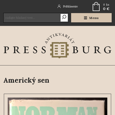
0
ks
Prihlásenie
0 €
Menu
Americký sen