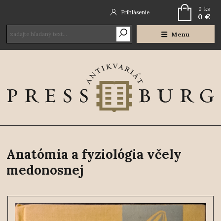
0
ks
Prihlásenie
0 €
Menu
Anatómia a fyziológia včely
medonosnej