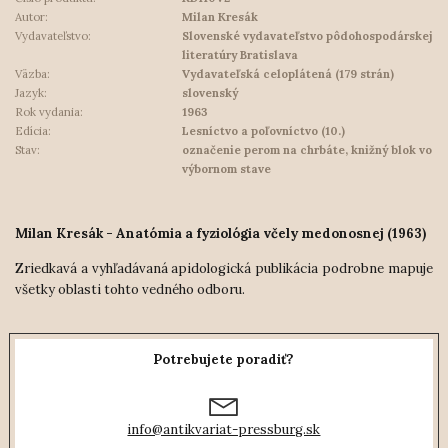
Autor:
Milan Kresák
Vydavateľstvo:
Slovenské vydavateľstvo pôdohospodárskej
literatúry Bratislava
Väzba:
Vydavateľská celoplátená (179 strán)
Jazyk:
slovenský
Rok vydania:
1963
Edícia:
Lesníctvo a poľovníctvo (10.)
Stav:
označenie perom na chrbáte, knižný blok vo
výbornom stave
Milan Kresák - Anatómia a fyziológia včely medonosnej (1963)
Zriedkavá a vyhľadávaná apidologická publikácia podrobne mapuje
všetky oblasti tohto vedného odboru.
Potrebujete poradiť?
info@antikvariat-pressburg.sk