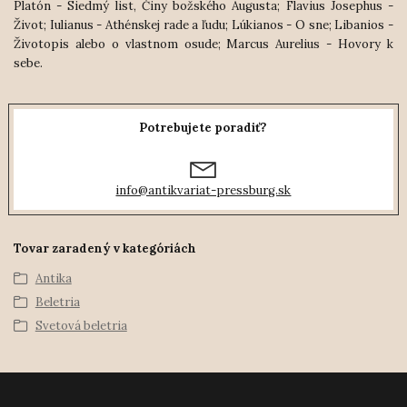
Platón - Siedmý list, Činy božského Augusta; Flavius Josephus -
Život; Iulianus - Athénskej rade a ľudu; Lúkianos - O sne; Libanios -
Životopis alebo o vlastnom osude; Marcus Aurelius - Hovory k
sebe.
Potrebujete poradiť?
info@antikvariat-pressburg.sk
Tovar zaradený v kategóriách
Antika
Beletria
Svetová beletria