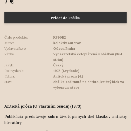
7 €
Pridať do košíka
Číslo produktu:
KP90B2
Autor:
kolektív autorov
Vydavateľstvo:
Odeon Praha
Väzba:
Vydavateľská celoplátená s obálkou (364
strán)
Jazyk:
Český
Rok vydania:
1973 (1.vydanie)
Edícia:
Antická próza (4.)
Stav:
obálka zožltnutá na chrbte, knižný blok vo
výbornom stave
Antická próza (O vlastním osudu) (1973)
Publikácia predstavuje súhrn životopisných diel klasikov antickej
literatúry: