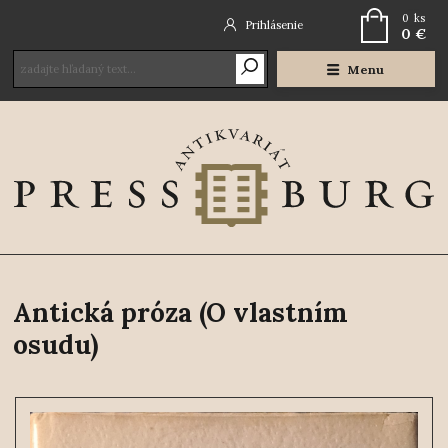
0
ks
Prihlásenie
0 €
Menu
Antická próza (O vlastním
osudu)