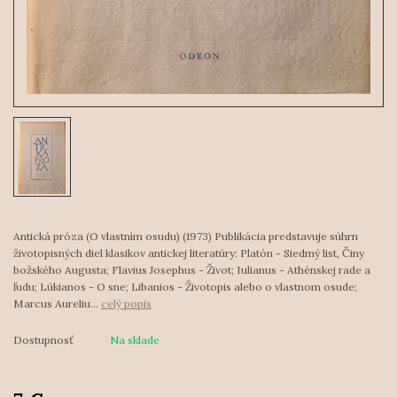
Antická próza (O vlastním osudu) (1973) Publikácia predstavuje súhrn
životopisných diel klasikov antickej literatúry: Platón - Siedmý list, Činy
božského Augusta; Flavius Josephus - Život; Iulianus - Athénskej rade a
ľudu; Lúkianos - O sne; Libanios - Životopis alebo o vlastnom osude;
Marcus Aureliu...
celý popis
Dostupnosť
Na sklade