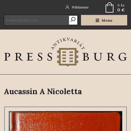
0
ks
Prihlásenie
0 €
Menu
Aucassin A Nicoletta