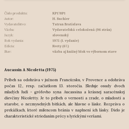
Číslo produktu:
KP178P1
Autor:
H. Suchier
Vydavateľstvo:
Tatran Bratislava
Väzba:
Vydavateľská celokožená (96 strán)
Jazyk:
slovenský
Rok vydania:
1975 (1. vydanie)
Edícia:
Kvety (67.)
Stav:
väzba aj knižný blok vo výbornom stave
Aucassin A Nicoletta (1975)
Príbeh sa odohráva v južnom Francúzsku, v Provence a odohráva
počas 12., resp. začiatkom 13. storočia. Sleduje osudy dvoch
mladých ľudí - grófovho syna Aucassina a krásnej saracénskej
dievčiny Nicoletty. Je to príbeh o vernosti a zrade, o mladosti a
starobe, o nezmyselných bitkách, ale hlavne o láske. Rozpráva o
prekážkach, ktoré milencom bránia v naplnení ich lásky. Dielo je
charakteristické striedaním prózy s lyrickými veršami.