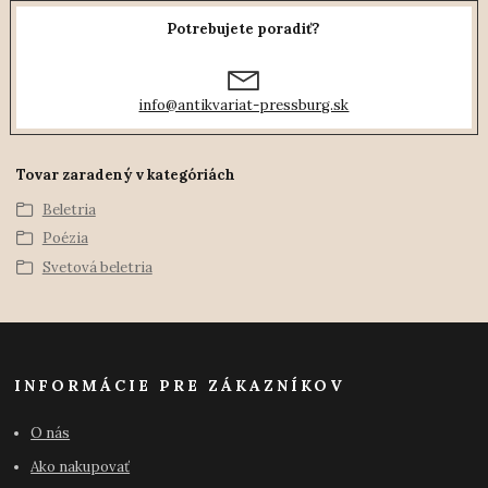
Potrebujete poradiť?
info@antikvariat-pressburg.sk
Tovar zaradený v kategóriách
Beletria
Poézia
Svetová beletria
INFORMÁCIE PRE ZÁKAZNÍKOV
O nás
Ako nakupovať