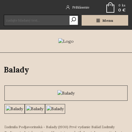
0
ks
Prihlásenie
0 €
Menu
Balady
Ľudmila Podjavorinská - Balady (1930) Prvé vydanie Balád Ľudmily