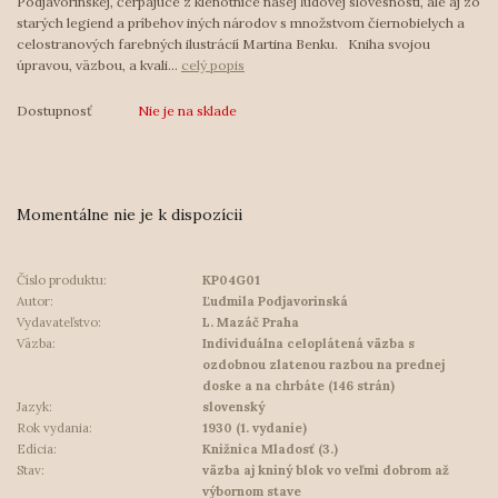
Podjavorinskej, čerpajúce z klenotnice našej ľudovej slovesnosti, ale aj zo
starých legiend a príbehov iných národov s množstvom čiernobielych a
celostranových farebných ilustrácií Martina Benku. Kniha svojou
úpravou, väzbou, a kvali...
celý popis
Dostupnosť
Nie je na sklade
Momentálne nie je k dispozícii
Číslo produktu:
KP04G01
Autor:
Ľudmila Podjavorinská
Vydavateľstvo:
L. Mazáč Praha
Väzba:
Individuálna celoplátená väzba s
ozdobnou zlatenou razbou na prednej
doske a na chrbáte (146 strán)
Jazyk:
slovenský
Rok vydania:
1930 (1. vydanie)
Edícia:
Knižnica Mladosť (3.)
Stav:
väzba aj kniný blok vo veľmi dobrom až
výbornom stave