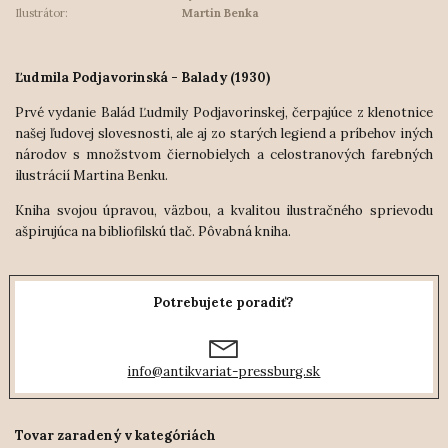
Ilustrátor:
Martin Benka
Ľudmila Podjavorinská - Balady (1930)
Prvé vydanie Balád Ľudmily Podjavorinskej, čerpajúce z klenotnice
našej ľudovej slovesnosti, ale aj zo starých legiend a príbehov iných
národov s množstvom čiernobielych a celostranových farebných
ilustrácií Martina Benku.
Kniha svojou úpravou, väzbou, a kvalitou ilustračného sprievodu
ašpirujúca na bibliofilskú tlač. Pôvabná kniha.
Potrebujete poradiť?
info@antikvariat-pressburg.sk
Tovar zaradený v kategóriách