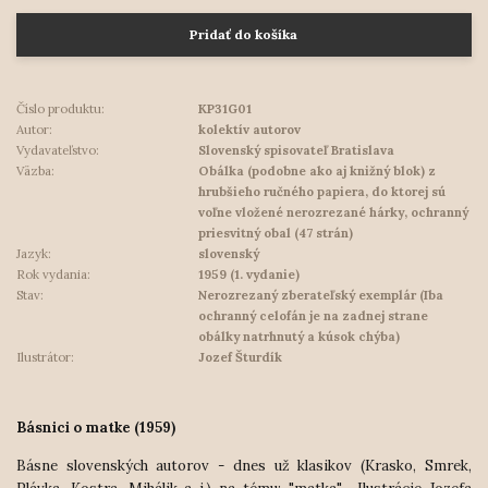
Pridať do košíka
Číslo produktu:
KP31G01
Autor:
kolektív autorov
Vydavateľstvo:
Slovenský spisovateľ Bratislava
Väzba:
Obálka (podobne ako aj knižný blok) z
hrubšieho ručného papiera, do ktorej sú
voľne vložené nerozrezané hárky, ochranný
priesvitný obal (47 strán)
Jazyk:
slovenský
Rok vydania:
1959 (1. vydanie)
Stav:
Nerozrezaný zberateľský exemplár (Iba
ochranný celofán je na zadnej strane
obálky natrhnutý a kúsok chýba)
Ilustrátor:
Jozef Šturdík
Básnici o matke (1959)
Básne slovenských autorov - dnes už klasikov (Krasko, Smrek,