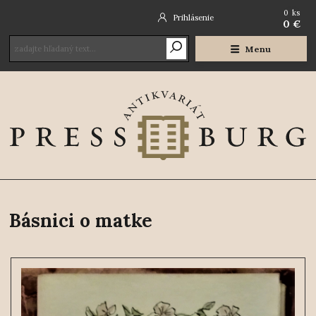
0
ks
Prihlásenie
0 €
Menu
Básnici o matke