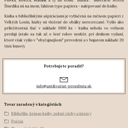
Plávka, Kostra, Mihálik a i.) na tému: "matka". Ilustrácie Jozefa
Šturdíka sú na inom, ľahšom type papiera - nalepované do knihy.
Kniha s bibliofilskými ašpiráciami je vytlačená na ručnom papieri z
Veľkých Losín, hárky sú vložené do obálky nerozrezané. Vyšlo ako
príležitostná tlač v náklade 1000 ks - kniha nebola vo voľnom
predaji (stalo sa tak až o šesť rokov neskôr, pri druhom vydaní,
ktoré však vyšlo v "obyčajnejšom" prevedení a v bujarom náklade 20
tisíc kusov).
Potrebujete poradiť?
info@antikvariat-pressburg.sk
Tovar zaradený v kategóriách
Bibliofílie, krásne knihy, pekné väzby a úpravy
Poézia