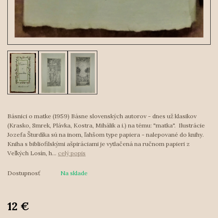
Básnici o matke (1959) Básne slovenských autorov - dnes už klasikov
(Krasko, Smrek, Plávka, Kostra, Mihálik a i.) na tému: "matka". Ilustrácie
Jozefa Šturdíka sú na inom, ľahšom type papiera - nalepované do knihy.
Kniha s bibliofilskými ašpiráciami je vytlačená na ručnom papieri z
Veľkých Losín, h...
celý popis
Dostupnosť
Na sklade
12 €