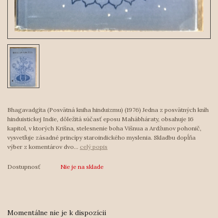
Bhagavadgíta (Posvätná kniha hinduizmu) (1976) Jedna z posvätných kníh
hinduistickej Indie, dôležitá súčasť eposu Mahábháraty, obsahuje 16
kapitol, v ktorých Krišna, stelesnenie boha Višnua a Ardžunov pohonič,
vysvetľuje zásadné princípy staroindického myslenia. Skladbu dopĺňa
výber z komentárov dvo...
celý popis
Dostupnosť
Nie je na sklade
Momentálne nie je k dispozícii