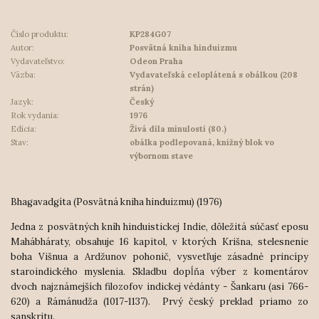
Číslo produktu:
KP284G07
Autor:
Posvätná kniha hinduizmu
Vydavateľstvo:
Odeon Praha
Väzba:
Vydavateľská celoplátená s obálkou (208
strán)
Jazyk:
Český
Rok vydania:
1976
Edícia:
Živá díla minulosti (80.)
Stav:
obálka podlepovaná, knižný blok vo
výbornom stave
Bhagavadgíta (Posvätná kniha hinduizmu) (1976)
Jedna z posvätných kníh hinduistickej Indie, dôležitá súčasť eposu
Mahábháraty, obsahuje 16 kapitol, v ktorých Krišna, stelesnenie
boha Višnua a Ardžunov pohonič, vysvetľuje zásadné princípy
staroindického myslenia.
Skladbu dopĺňa výber z komentárov
dvoch najznámejších filozofov indickej védánty - Šankaru (asi 766-
620) a Rámánudža (1017-1137). Prvý český preklad priamo zo
sanskritu.