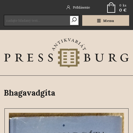
0
ks
Prihlásenie
0 €
Menu
Bhagavadgíta