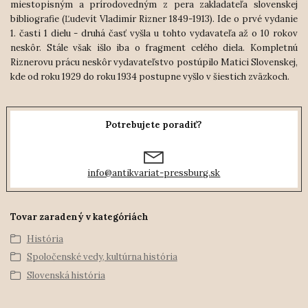
miestopisným a prírodovedným z pera zakladateľa slovenskej
bibliografie (Ľudevít Vladimír Rizner 1849-1913). Ide o prvé vydanie
1. časti 1 dielu - druhá časť vyšla u tohto vydavateľa až o 10 rokov
neskôr. Stále však išlo iba o fragment celého diela. Kompletnú
Riznerovu prácu neskôr vydavateľstvo postúpilo Matici Slovenskej,
kde od roku 1929 do roku 1934 postupne vyšlo v šiestich zväzkoch.
Potrebujete poradiť?
info@antikvariat-pressburg.sk
Tovar zaradený v kategóriách
História
Spoločenské vedy, kultúrna história
Slovenská história