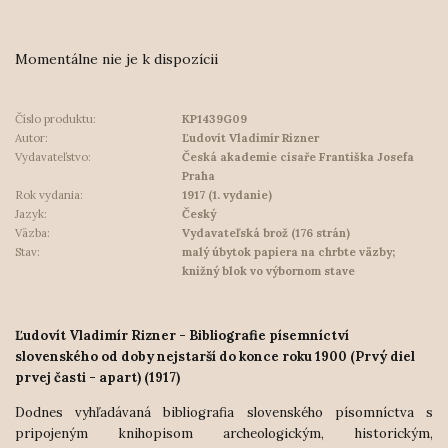
Momentálne nie je k dispozícii
Číslo produktu:
KP1439G09
Autor:
Ľudovít Vladimír Rizner
Vydavateľstvo:
Česká akademie císaře Františka Josefa
Praha
Rok vydania:
1917 (1. vydanie)
Jazyk:
Český
Väzba:
Vydavateľská brož (176 strán)
Stav:
malý úbytok papiera na chrbte väzby;
knižný blok vo výbornom stave
Ľudovít Vladimír Rizner - Bibliografie písemníctví
slovenského od doby nejstarší do konce roku 1900 (Prvý diel
prvej časti - apart) (1917)
Dodnes vyhľadávaná bibliografia slovenského písomníctva s
pripojeným knihopisom archeologickým, historickým,