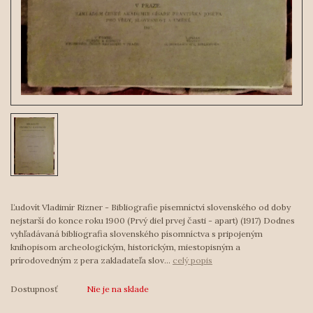
Ľudovít Vladimír Rizner - Bibliografie písemníctví slovenského od doby
nejstarší do konce roku 1900 (Prvý diel prvej časti - apart) (1917) Dodnes
vyhľadávaná bibliografia slovenského písomníctva s pripojeným
knihopisom archeologickým, historickým, miestopisným a
prírodovedným z pera zakladateľa slov...
celý popis
Dostupnosť
Nie je na sklade