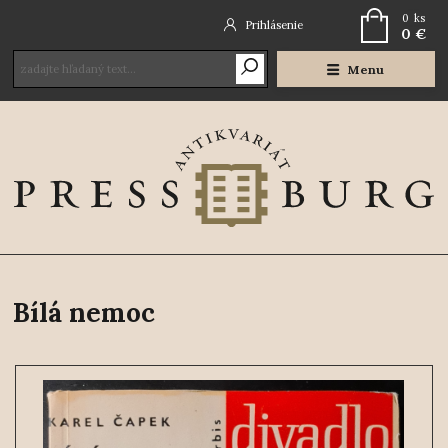
0
ks
Prihlásenie
0 €
Menu
Bílá nemoc