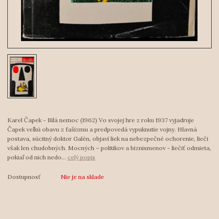
Karel Čapek - Bílá nemoc (1962) Vo svojej hre z roku 1937 vyjadruje
Čapek veľkú obavu z fašizmu a predpovedá vypuknutie vojny. Hlavná
postava, súcitný doktor Galén, objaví liek na nebezpečné ochorenie, lieči
však len chudobných. Mocných – politikov a biznismenov - liečiť odmieta,
pokiaľ od nich nedo...
celý popis
Dostupnosť
Nie je na sklade