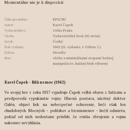
Momentálne nie je k dispozícii
Číslo produktu:
KP127B2
Autor:
Karel Čapek
Vydavateľstvo:
Orbis Praha
Väzba:
Vydavateľská brož (92 strán)
Jazyk:
Český
Rok vydania:
1962 (15. vydanie, v Orbise 2.)
Edícia:
Divadlo
Stav:
väzba s minimálnymi stopami bežnej
manipulácie, knižný blok výborný
Karel Čapek - Bílá nemoc (1962)
Vo svojej hre z roku 1937 vyjadruje Čapek veľkú obavu z fašizmu a
predpovedá vypuknutie vojny. Hlavná postava, súcitný doktor
Galén, objaví liek na nebezpečné ochorenie, lieči však len
chudobných. Mocných – politikov a biznismenov - liečiť odmieta,
pokiaľ od nich nedostane prísľub, že zrušia zbrojenie a vojnu
nakoniec nevyhlásia.