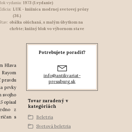
Rok vydania:
1973 (1.vydanie)
Edícia:
LUK - knižnica modrnej svetovej prózy
(36.)
Stav:
obálka ošúchaná, s malým úbytkom na
chrbte; knižný blok vo výbornom stave
Potrebujete poradiť?
om Hlava
s Rayom
info@antikvariat-
ť pravdu
pressburg.sk
ia prvky
m svojho
Tovar zaradený v
 5
opísal
kategóriách
jedno z
eričan s
Beletria
Svetová beletria