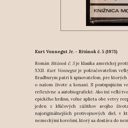
Kurt Vonnegut Jr. - Bitúnok č. 5 (1973)
Román
Bitúnok č. 5
je klasika americkej pro
XXII.
Kurt Vonnegut
je pokračovateľom veľký
Bradburym patrí k spisovateľom, pre ktorých 
o našom živote a konaní. S postupujúcim v
reflexívne a autobiografické. Ako iní veľkí t
epického hrdinu, voľne splieta obe vetvy ro
jeden z kľúčových zážitkov svojho živ
najoriginálnejších protivojnových diel, v 
nemeckými koreňmi, ktorý sa dostáva do nem