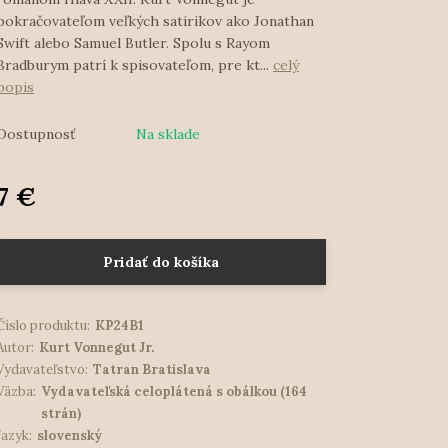
pokračovateľom veľkých satirikov ako Jonathan
Swift alebo Samuel Butler. Spolu s Rayom
Bradburym patrí k spisovateľom, pre kt...
celý
popis
Dostupnosť
Na sklade
7 €
Pridať do košíka
Číslo produktu:
KP24B1
Autor:
Kurt Vonnegut Jr.
Vydavateľstvo:
Tatran Bratislava
Väzba:
Vydavateľská celoplátená s obálkou (164
strán)
Jazyk:
slovenský