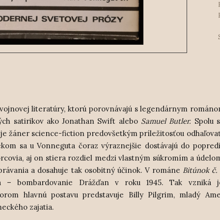
tivojnovej literatúry, ktorú porovnávajú s legendárnym román
ch satirikov ako Jonathan Swift alebo
Samuel Butler.
Spolu 
je žáner science-fiction predovšetkým príležitosťou odhaľova
ekom sa u Vonneguta čoraz výraznejšie dostávajú do popred
vorcovia, aj on stiera rozdiel medzi vlastným súkromím a údelo
zprávania a dosahuje tak osobitný účinok. V románe
Bitúnok č.
ota – bombardovanie Drážďan v roku 1945. Tak vzniká 
ktorom hlavnú postavu predstavuje Billy Pilgrim, mladý Am
eckého zajatia.