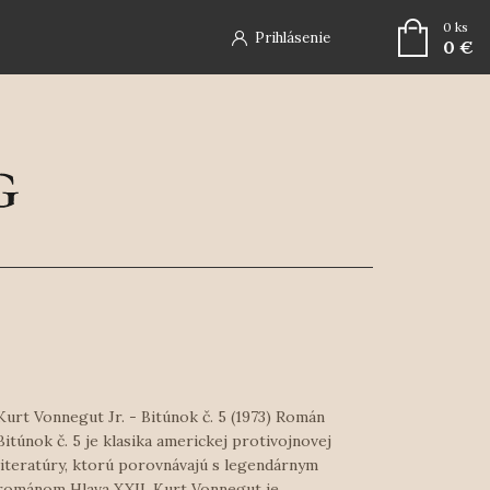
0
ks
Prihlásenie
0 €
Kurt Vonnegut Jr. - Bitúnok č. 5 (1973) Román
Bitúnok č. 5 je klasika americkej protivojnovej
literatúry, ktorú porovnávajú s legendárnym
románom Hlava XXII. Kurt Vonnegut je