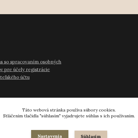
as so spracovaním osobných
v pre účely registrácie
ateľského účtu
Táto webová stránka používa súbory cookies.
Stláčením tlačidla "súhlasím" vyjadrujete súhlas s ich používaním.
© 2024-2026 všetky práva vyhradené
Nastavenia
Súhlasím