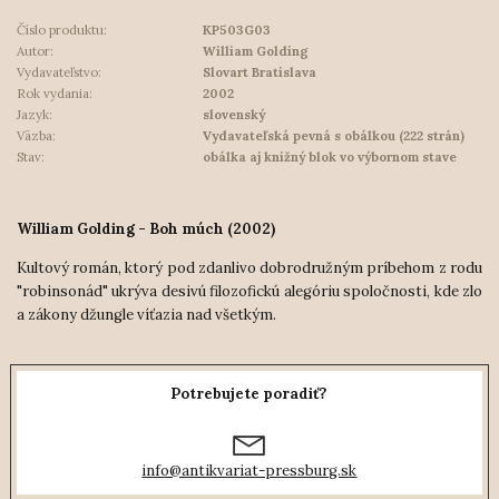
Číslo produktu:
KP503G03
Autor:
William Golding
Vydavateľstvo:
Slovart Bratislava
Rok vydania:
2002
Jazyk:
slovenský
Väzba:
Vydavateľská pevná s obálkou (222 strán)
Stav:
obálka aj knižný blok vo výbornom stave
William Golding - Boh múch (2002)
Kultový román, ktorý pod zdanlivo dobrodružným príbehom z rodu
"robinsonád" ukrýva desivú filozofickú alegóriu spoločnosti, kde zlo
a zákony džungle víťazia nad všetkým.
Potrebujete poradiť?
info@antikvariat-pressburg.sk