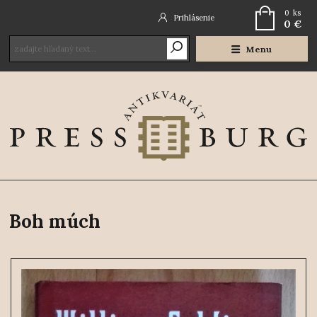
0
ks
Prihlásenie
0 €
Menu
Boh múch