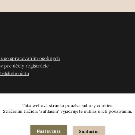
as so spracovaním osobných
v pre účely registrácie
ateľského účtu
Táto webová stránka používa súbory cookies.
Stláčením tlačidla "súhlasím" vyjadrujete súhlas s ich používaním.
© 2024-2026 všetky práva vyhradené
Nastavenia
Súhlasím