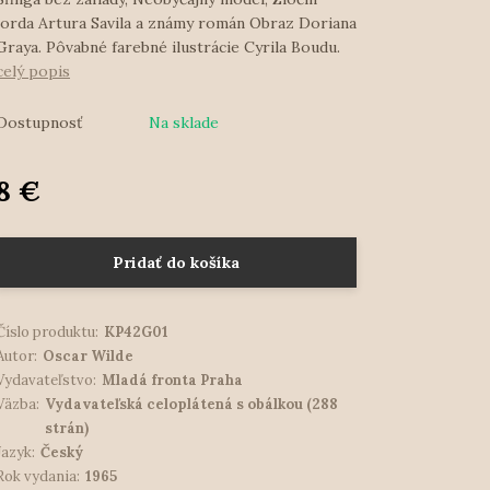
lorda Artura Savila a známy román Obraz Doriana
Graya. Pôvabné farebné ilustrácie Cyrila Boudu.
celý popis
Dostupnosť
Na sklade
8 €
Pridať do košíka
Číslo produktu:
KP42G01
Autor:
Oscar Wilde
Vydavateľstvo:
Mladá fronta Praha
Väzba:
Vydavateľská celoplátená s obálkou (288
strán)
Jazyk:
Český
Rok vydania:
1965