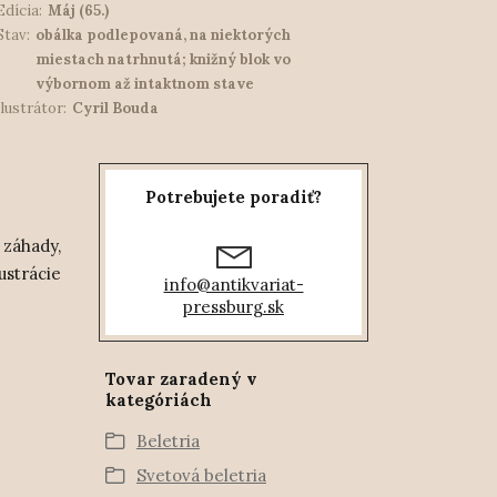
Edícia:
Máj (65.)
Stav:
obálka podlepovaná, na niektorých
miestach natrhnutá; knižný blok vo
výbornom až intaktnom stave
Ilustrátor:
Cyril Bouda
Potrebujete poradiť?
záhady,
ustrácie
info@antikvariat-
pressburg.sk
Tovar zaradený v
kategóriách
Beletria
Svetová beletria