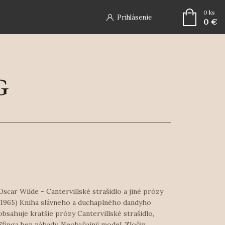
0
ks
Prihlásenie
0 €
Oscar Wilde - Cantervillské strašidlo a jiné prózy
(1965) Kniha slávneho a duchaplného dandyho
obsahuje kratšie prózy Cantervillské strašidlo,
Sfinga bez záhady, Neobyčajný model, Zločin