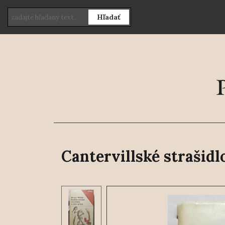
Hľadať
Cantervillské strašidl