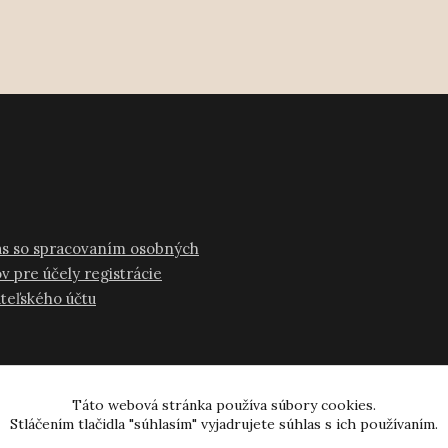
as so spracovaním osobných
v pre účely registrácie
ateľského účtu
Táto webová stránka používa súbory cookies.
Stláčením tlačidla "súhlasím" vyjadrujete súhlas s ich používaním.