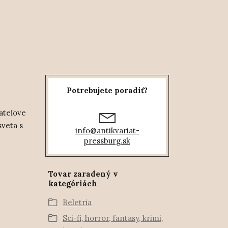
Potrebujete poradiť?
ateľove
sveta s
info@antikvariat-
pressburg.sk
Tovar zaradený v
kategóriách
Beletria
Sci-fi, horror, fantasy, krimi,