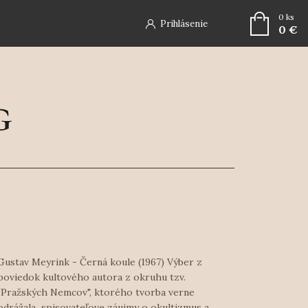
0
ks
Prihlásenie
0 €
Gustav Meyrink - Černá koule (1967) Výber z
poviedok kultového autora z okruhu tzv.
"Pražských Nemcov", ktorého tvorba verne
odrážala spisovateľove záujmy o okultizmus a