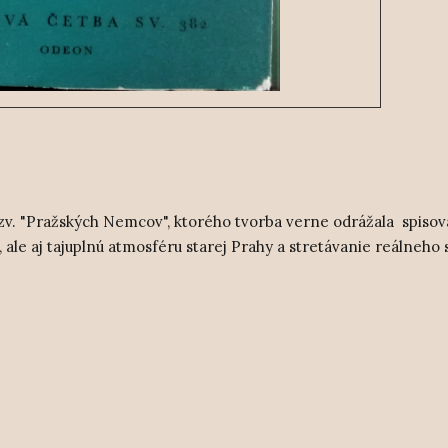
tzv. "Pražských Nemcov", ktorého tvorba verne odrážala spisov
ale aj tajuplnú atmosféru starej Prahy a stretávanie reálneho 