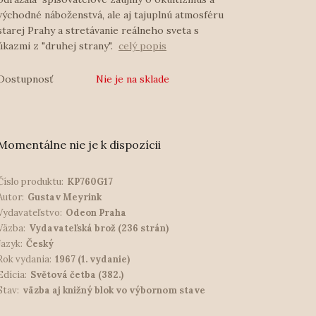
východné náboženstvá, ale aj tajuplnú atmosféru
starej Prahy a stretávanie reálneho sveta s
úkazmi z "druhej strany".
celý popis
Dostupnosť
Nie je na sklade
Momentálne nie je k dispozícii
Číslo produktu:
KP760G17
Autor:
Gustav Meyrink
Vydavateľstvo:
Odeon Praha
Väzba:
Vydavateľská brož (236 strán)
Jazyk:
Český
Rok vydania:
1967 (1. vydanie)
Edícia:
Světová četba (382.)
Stav:
väzba aj knižný blok vo výbornom stave