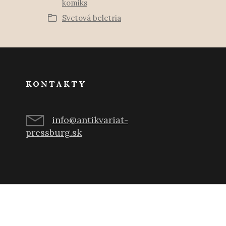
komiks
Svetová beletria
KONTAKTY
info@antikvariat-
pressburg.sk