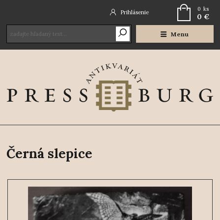
0
ks
Prihlásenie
0 €
Menu
Černá slepice