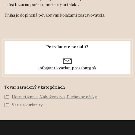
akúsi bizarnú poéziu, umelecký artefakt.
Kniha je doplnená pôvabnými kolážami zostavovateľa.
Potrebujete poradiť?
info@antikvariat-pressburg.sk
Tovar zaradený v kategóriách
Hermetizmus, Náboženstvo, Duchovné náuky
Varia a kuriozity