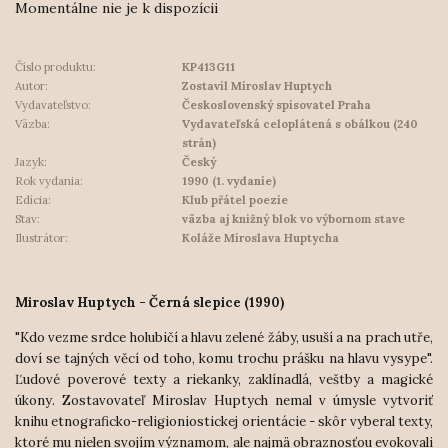
Momentálne nie je k dispozícii
Číslo produktu:
KP413G11
Autor:
Zostavil Miroslav Huptych
Vydavateľstvo:
Československý spisovatel Praha
Väzba:
Vydavateľská celoplátená s obálkou (240
strán)
Jazyk:
Český
Rok vydania:
1990 (1. vydanie)
Edícia:
Klub přátel poezie
Stav:
väzba aj knižný blok vo výbornom stave
Ilustrátor:
Koláže Miroslava Huptycha
Miroslav Huptych - Černá slepice (1990)
"Kdo vezme srdce holubičí a hlavu zelené žáby, usuší a na prach utře,
doví se tajných věcí od toho, komu trochu prášku na hlavu vysype".
Ľudové poverové texty a riekanky, zaklínadlá, veštby a magické
úkony. Zostavovateľ Miroslav Huptych nemal v úmysle vytvoriť
knihu etnograficko-religioniostickej orientácie - skôr vyberal texty,
ktoré mu nielen svojím významom, ale najmä obraznosťou evokovali