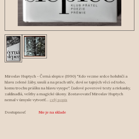
Miroslav Huptych - Černá slepice (1990) "Kdo vezme srdce holubičí a
hlavu zelené žáby, usuší a na prach utře, doví se tajných věcí od toho,
komu trochu prášku na hlavu vysype". Ľudové poverové texty a riekanky,
zaklínadlá, veštby a magické úkony. Zostavovateľ Miroslav Huptych
nemal v úmysle vytvoriť...
celý popis
Dostupnosť
Nie je na sklade