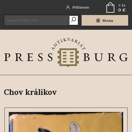
0
ks
Prihlásenie
0 €
Menu
Chov králikov