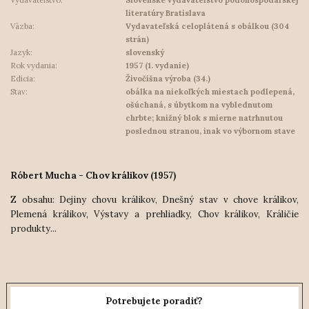
Vydavateľstvo:
Slovenské vydavateľstvo pôdohospodárskej
literatúry Bratislava
Väzba:
Vydavateľská celoplátená s obálkou (304
strán)
Jazyk:
slovenský
Rok vydania:
1957 (1. vydanie)
Edícia:
Živočíšna výroba (34.)
Stav:
obálka na niekoľkých miestach podlepená,
ošúchaná, s úbytkom na vyblednutom
chrbte; knižný blok s mierne natrhnutou
poslednou stranou, inak vo výbornom stave
Róbert Mucha - Chov králikov (1957)
Z obsahu: Dejiny chovu králikov, Dnešný stav v chove králikov,
Plemená králikov, Výstavy a prehliadky, Chov králikov, Králičie
produkty...
Potrebujete poradiť?