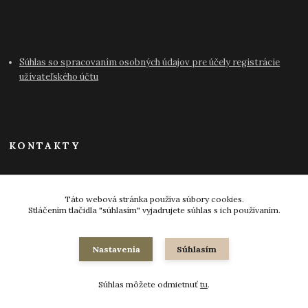
Súhlas so spracovaním osobných údajov pre účely registrácie
užívateľského účtu
KONTAKTY
info@antikvariat-pressburg.sk
Táto webová stránka používa súbory cookies.
Stláčením tlačidla "súhlasím" vyjadrujete súhlas s ich používaním.
Nastavenia
Súhlasím
© 2024-2026 všetky práva vyhradené
Súhlas môžete odmietnuť
tu
.
Vytvorené na
Eshop-rychlo.sk