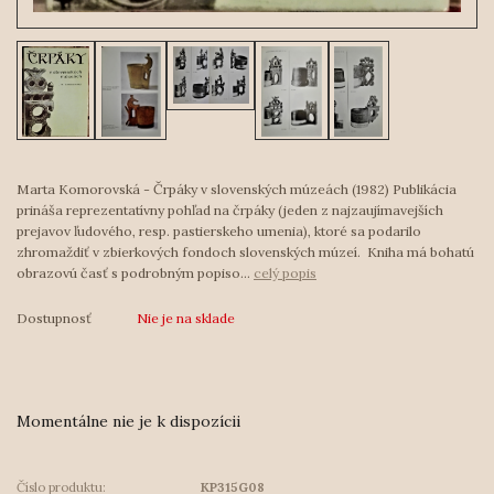
Marta Komorovská - Črpáky v slovenských múzeách (1982) Publikácia
prináša reprezentatívny pohľad na črpáky (jeden z najzaujímavejších
prejavov ľudového, resp. pastierskeho umenia), ktoré sa podarilo
zhromaždiť v zbierkových fondoch slovenských múzeí. Kniha má bohatú
obrazovú časť s podrobným popiso...
celý popis
Dostupnosť
Nie je na sklade
Momentálne nie je k dispozícii
Číslo produktu:
KP315G08