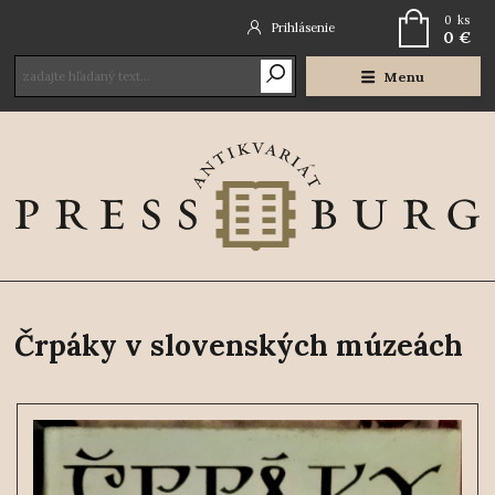
0
ks
Prihlásenie
0 €
Menu
Črpáky v slovenských múzeách