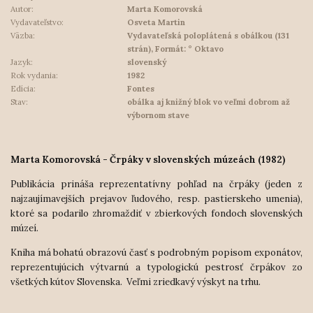
Autor:
Marta Komorovská
Vydavateľstvo:
Osveta Martin
Väzba:
Vydavateľská poloplátená s obálkou (131
strán), Formát: ° Oktavo
Jazyk:
slovenský
Rok vydania:
1982
Edícia:
Fontes
Stav:
obálka aj knižný blok vo veľmi dobrom až
výbornom stave
Marta Komorovská - Črpáky v slovenských múzeách (1982)
Publikácia prináša reprezentatívny pohľad na črpáky (jeden z
najzaujímavejších prejavov ľudového, resp. pastierskeho umenia),
ktoré sa podarilo zhromaždiť v zbierkových fondoch slovenských
múzeí.
Kniha má bohatú obrazovú časť s podrobným popisom exponátov,
reprezentujúcich výtvarnú a typologickú pestrosť črpákov zo
všetkých kútov Slovenska. Veľmi zriedkavý výskyt na trhu.