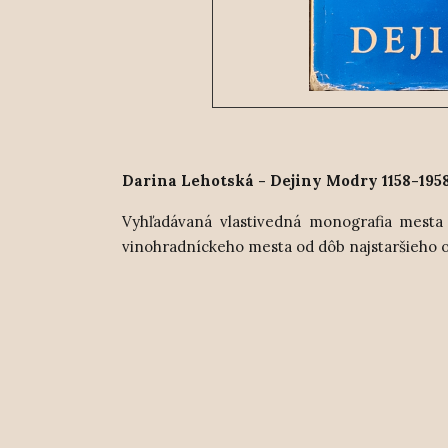
Darina Lehotská - Dejiny Modry 1158-1958 
Vyhľadávaná vlastivedná monografia mesta
vinohradníckeho mesta od dôb najstaršieho o