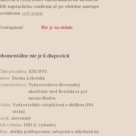
dôb najstaršieho osídlenia až po obdobie nástupu
socializmu.
celý popis
Dostupnosť
Nie je na sklade
Momentálne nie je k dispozícii
Číslo produktu:
KD178V3
Autor:
Darina Lehotská
Vydavateľstvo:
Vydavateľstvo Slovenskej
akadémie vied Bratislava pre
mesto Modru
Väzba:
Vydavateľská celoplátená s obálkou (184
strán)
Jazyk:
slovenský
Rok vydania:
1961 (1. vydanie)
Stav:
obálka podlepovaná, zalepená a ošúchaná na