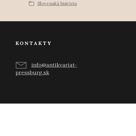
Slovenská história
KONTAKTY
info@antikvariat-
pressburg.sk