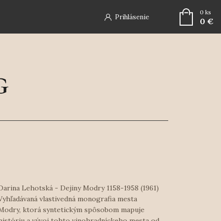
0
ks
Prihlásenie
0 €
Darina Lehotská - Dejiny Modry 1158-1958 (1961)
Vyhľadávaná vlastivedná monografia mesta
Modry, ktorá syntetickým spôsobom mapuje
históriu a vývoj tohto vinohradníckeho mesta od