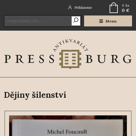
0
ks
Prihlásenie
0 €
Menu
Dějiny šílenství