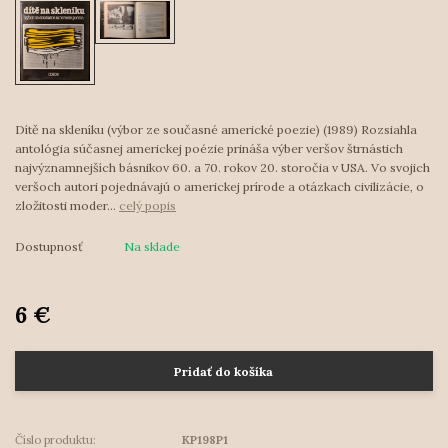
Dítě na skleníku (výbor ze současné americké poezie) (1989) Rozsiahla
antológia súčasnej americkej poézie prináša výber veršov štrnástich
najvýznamnejších básnikov 60. a 70. rokov 20. storočia v USA. Vo svojich
veršoch autori pojednávajú o americkej prírode a otázkach civilizácie, o
zložitosti moder...
celý popis
Dostupnosť
Na sklade
6 €
Pridať do košíka
Číslo produktu:
KP198P1