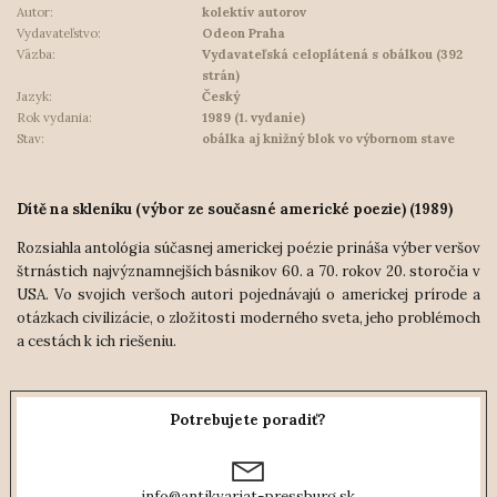
Autor:
kolektív autorov
Vydavateľstvo:
Odeon Praha
Väzba:
Vydavateľská celoplátená s obálkou (392
strán)
Jazyk:
Český
Rok vydania:
1989 (1. vydanie)
Stav:
obálka aj knižný blok vo výbornom stave
Dítě na skleníku (výbor ze současné americké poezie) (1989)
Rozsiahla antológia sú
časnej americkej poézie prináša výber veršov
štrnástich najvýznamnejších básnikov 60. a 70. rokov 20. storočia v
USA. Vo svojich veršoch autori pojednávajú o americkej prírode a
otázkach civilizácie, o zložitosti moderného sveta, jeho problémoch
a cestách k ich riešeniu.
Potrebujete poradiť?
info@antikvariat-pressburg.sk