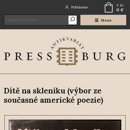
0
ks
Prihlásenie
0 €
Menu
Dítě na skleníku (výbor ze
současné americké poezie)