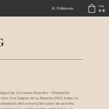
0
ks
Prihlásenie
0 €
Miguel de Cervantes Saavedra - Dômyselný
rytier Don Quijote de La Mancha (1951) Jedno zo
základných diel svetovej literatúry asi netreba
predstavovať - zaujímavosťou môže byť to, čo