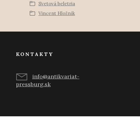
Svetová beletria
Vincent Hložník
KONTAKTY
info@antikvariat-
pressburg.sk