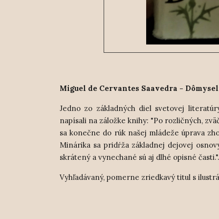
Miguel de Cervantes Saavedra - Dômyseln
Jedno zo základných diel svetovej literatú
napísali na záložke knihy: "Po rozličných, z
sa konečne do rúk našej mládeže úprava zho
Minárika sa pridŕža základnej dejovej osnovy
skrátený a vynechané sú aj dlhé opisné časti."
Vyhľadávaný, pomerne zriedkavý titul s ilust