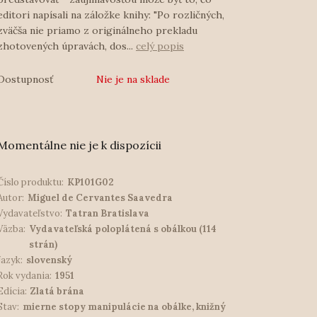
editori napísali na záložke knihy: "Po rozličných,
zväčša nie priamo z originálneho prekladu
zhotovených úpravách, dos...
celý popis
Dostupnosť
Nie je na sklade
Momentálne nie je k dispozícii
Číslo produktu:
KP101G02
Autor:
Miguel de Cervantes Saavedra
Vydavateľstvo:
Tatran Bratislava
Väzba:
Vydavateľská poloplátená s obálkou (114
strán)
Jazyk:
slovenský
Rok vydania:
1951
Edícia:
Zlatá brána
Stav:
mierne stopy manipulácie na obálke, knižný