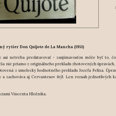
ý rytier Don Quijote de La Mancha (1951)
ry asi netreba predstavovať - zaujímavosťou môže byť to, čo
väčša nie priamo z originálneho prekladu zhotovených úpravách,
tovená z umelecky hodnotného prekladu Jozefa Felixa. Úpra
 a zachováva aj Cervantesov štýl. Len rozsah jednotlivých ka
.
ráciami Vincenta Hložníka.