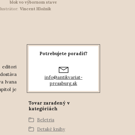
blok vo výbornom stave
Ilustrátor:
Vincent Hložník
Potrebujete poradiť?
 editori
 dostáva
info@antikvariat-
va Ivana
pressburg.sk
pitol je
Tovar zaradený v
kategóriách
Beletria
Detské knihy