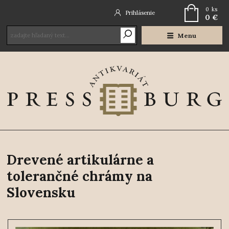
0
ks
Prihlásenie
0 €
Menu
Drevené artikulárne a
tolerančné chrámy na
Slovensku