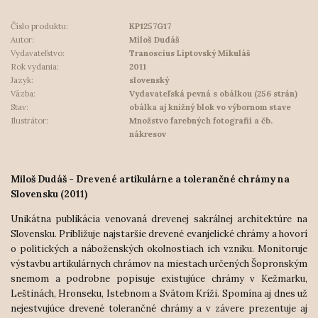
Číslo produktu:
KP1257G17
Autor:
Miloš Dudáš
Vydavateľstvo:
Tranoscius Liptovský Mikuláš
Rok vydania:
2011
Jazyk:
slovenský
Väzba:
Vydavateľská pevná s obálkou (256 strán)
Stav:
obálka aj knižný blok vo výbornom stave
Ilustrátor:
Množstvo farebných fotografií a čb.
nákresov
Miloš Dudáš - Drevené artikulárne a tolerančné chrámy na
Slovensku (2011)
Unikátna publikácia venovaná drevenej sakrálnej architektúre na
Slovensku. Približuje najstaršie drevené evanjelické chrámy a hovorí
o politických a náboženských okolnostiach ich vzniku. Monitoruje
výstavbu artikulárnych chrámov na miestach určených Šopronským
snemom a podrobne popisuje existujúce chrámy v Kežmarku,
Leštinách, Hronseku, Istebnom a Svätom Kríži. Spomína aj dnes už
nejestvujúce drevené tolerančné chrámy a v závere prezentuje aj