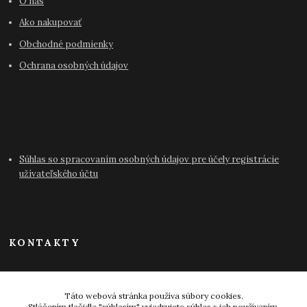
O nás
Ako nakupovať
Obchodné podmienky
Ochrana osobných údajov
Súhlas so spracovaním osobných údajov pre účely registrácie
užívateľského účtu
KONTAKTY
info@antikvariat-pressburg.sk
Táto webová stránka používa súbory cookies.
Stláčením tlačidla "súhlasím" vyjadrujete súhlas s ich používaním.