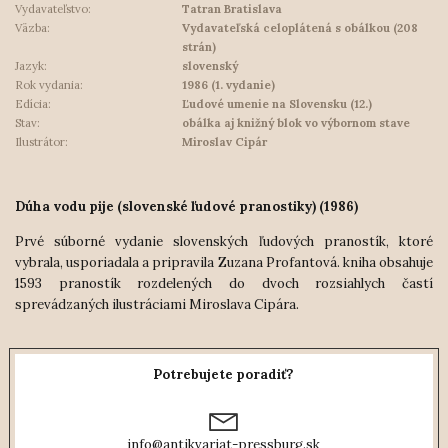
Vydavateľstvo:
Tatran Bratislava
Väzba:
Vydavateľská celoplátená s obálkou (208
strán)
Jazyk:
slovenský
Rok vydania:
1986 (1. vydanie)
Edícia:
Ľudové umenie na Slovensku (12.)
Stav:
obálka aj knižný blok vo výbornom stave
Ilustrátor:
Miroslav Cipár
Dúha vodu pije (slovenské ľudové pranostiky) (1986)
Prvé súborné vydanie slovenských ľudových pranostík, ktoré
vybrala, usporiadala a pripravila Zuzana Profantová. kniha obsahuje
1593 pranostík rozdelených do dvoch rozsiahlych častí
sprevádzaných ilustráciami Miroslava Cipára.
Potrebujete poradiť?
info@antikvariat-pressburg.sk