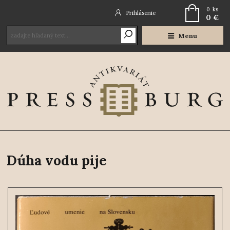
0
ks
Prihlásenie
0 €
Menu
Dúha vodu pije