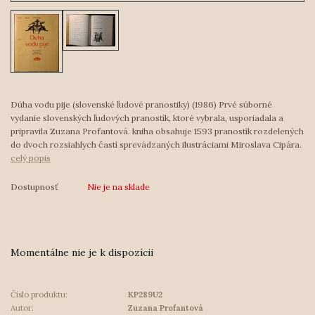
Dúha vodu pije (slovenské ľudové pranostiky) (1986) Prvé súborné
vydanie slovenských ľudových pranostík, ktoré vybrala, usporiadala a
pripravila Zuzana Profantová. kniha obsahuje 1593 pranostík rozdelených
do dvoch rozsiahlych častí sprevádzaných ilustráciami Miroslava Cipára.
celý popis
Dostupnosť
Nie je na sklade
Momentálne nie je k dispozícii
Číslo produktu:
KP289U2
Autor:
Zuzana Profantová