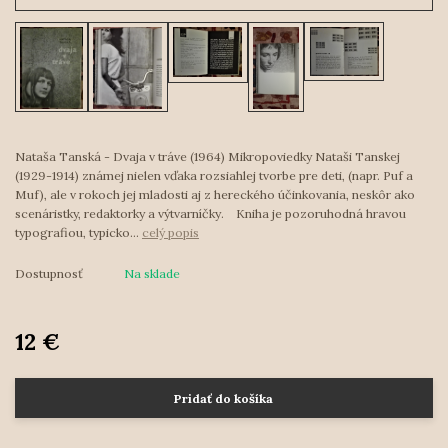
Nataša Tanská - Dvaja v tráve (1964) Mikropoviedky Nataši Tanskej
(1929-1914) známej nielen vďaka rozsiahlej tvorbe pre deti, (napr. Puf a
Muf), ale v rokoch jej mladosti aj z hereckého účinkovania, neskôr ako
scenáristky, redaktorky a výtvarníčky. Kniha je pozoruhodná hravou
typografiou, typicko...
celý popis
Dostupnosť
Na sklade
12 €
Pridať do košíka