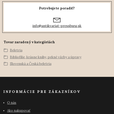
Potrebujete poradiť?
info@antikvariat-pressburg.sk
Tovar zaradený v kategóriách
Beletria
Bibliofílie, krásne knihy, pekné väzby a úpravy
Slovenská a Česká beletria
INFORMÁCIE PRE ZÁKAZNÍKOV
O nás
Ako nakupovať