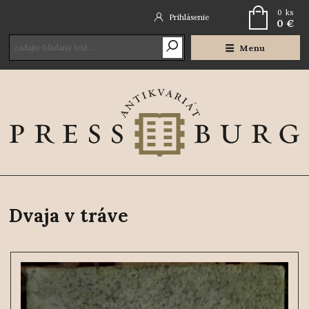
0
ks
Prihlásenie
0 €
Menu
Dvaja v tráve