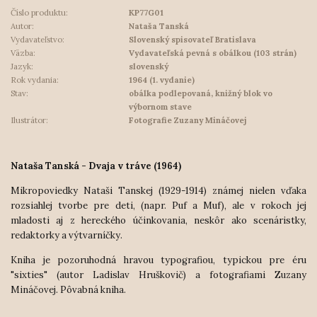
Číslo produktu:
KP77G01
Autor:
Nataša Tanská
Vydavateľstvo:
Slovenský spisovateľ Bratislava
Väzba:
Vydavateľská pevná s obálkou (103 strán)
Jazyk:
slovenský
Rok vydania:
1964 (1. vydanie)
Stav:
obálka podlepovaná, knižný blok vo
výbornom stave
Ilustrátor:
Fotografie Zuzany Mináčovej
Nataša Tanská - Dvaja v tráve (1964)
Mikropoviedky Nataši Tanskej (1929-1914) známej nielen vďaka
rozsiahlej tvorbe pre deti, (napr. Puf a Muf), ale v rokoch jej
mladosti aj z hereckého účinkovania, neskôr ako scenáristky,
redaktorky a výtvarníčky.
Kniha je pozoruhodná hravou typografiou, typickou pre éru
"sixties" (autor Ladislav Hruškovič) a fotografiami Zuzany
Mináčovej. Pôvabná kniha.