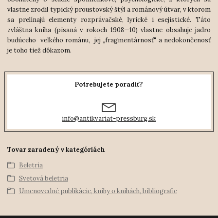
vlastne zrodil typický proustovský štýl a románový útvar, v ktorom
sa prelínajú elementy rozprávačské, lyrické i esejistické. Táto
zvláštna kniha (písaná v rokoch 1908—10) vlastne obsahuje jadro
budúceho veľkého románu, jej „fragmentárnosť" a nedokončenosť
je toho tiež dôkazom.
Potrebujete poradiť?
info@antikvariat-pressburg.sk
Tovar zaradený v kategóriách
Beletria
Svetová beletria
Umenovedné publikácie, knihy o knihách, bibliografie