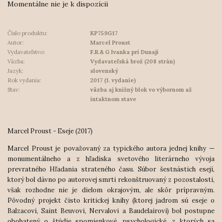
Momentálne nie je k dispozícii
Číslo produktu:
KP759G17
Autor:
Marcel Proust
Vydavateľstvo:
F.R.& G Ivanka pri Dunaji
Väzba:
Vydavateľská brož (208 strán)
Jazyk:
slovenský
Rok vydania:
2017 (1. vydanie)
Stav:
väzba aj knižný blok vo výbornom až
intaktnom stave
Marcel Proust - Eseje (2017)
Marcel Proust je považovaný za typického autora jednej knihy —
monumentálneho a z hľadiska svetového literárneho vývoja
prevratného Hľadania strateného času. Súbor šestnástich esejí,
ktorý bol dávno po autorovej smrti rekonštruovaný z pozostalosti,
však rozhodne nie je dielom okrajovým, ale skôr prípravným.
Pôvodný projekt čisto kritic
kej knihy (ktorej jadrom sú eseje o
Balzacovi, Saint Beuvovi, Nervalovi a Baudelairovi) bol postupne
obohatený o štúdie spomienkové, psychologické, z ktorých sa