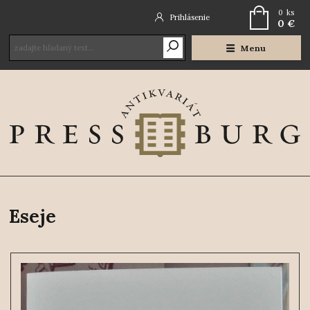
0
ks
Prihlásenie
0 €
Menu
Eseje