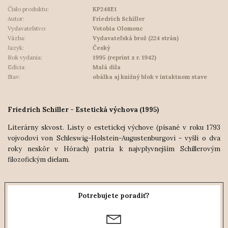
Číslo produktu:
KP248E1
Autor:
Friedrich Schiller
Vydavateľstvo:
Votobia Olomouc
Väzba:
Vydavateľská brož (224 strán)
Jazyk:
Český
Rok vydania:
1995 (reprint z r. 1942)
Edícia:
Malá díla
Stav:
obálka aj knižný blok v intaktnom stave
Friedrich Schiller - Estetická výchova (1995)
Literárny skvost.
Listy o estetickej výchove (písané v roku 1793
vojvodovi von Schleswig-Holstein-Augustenburgovi - vyšli o dva
roky neskôr v Hórach) patria k najvplyvnejším Schillerovým
filozofickým dielam.
Potrebujete poradiť?