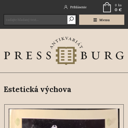
0
ks
Prihlásenie
0 €
Menu
Estetická výchova