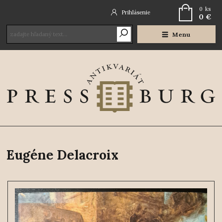
0
ks
Prihlásenie
0 €
Menu
Eugéne Delacroix