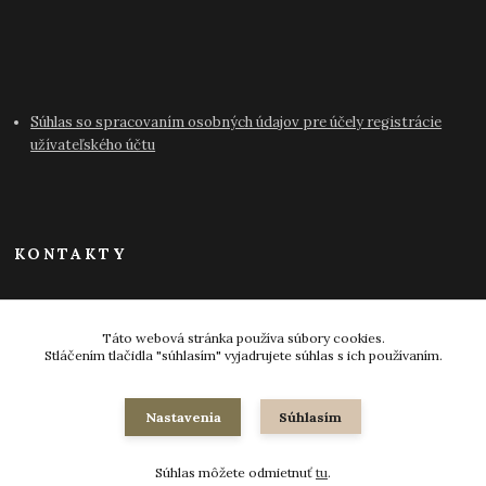
Súhlas so spracovaním osobných údajov pre účely registrácie
užívateľského účtu
KONTAKTY
info@antikvariat-pressburg.sk
Táto webová stránka používa súbory cookies.
Stláčením tlačidla "súhlasím" vyjadrujete súhlas s ich používaním.
Nastavenia
Súhlasím
© 2024-2026 všetky práva vyhradené
Súhlas môžete odmietnuť
tu
.
Vytvorené na
Eshop-rychlo.sk