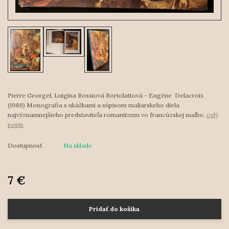
Pierre Georgel, Luigina Rossiová Bortolattová - Eugéne Delacroix
(1988) Monografia s ukážkami a súpisom maliarskeho diela
najvýznamnejšieho predstaviteľa romantizmu vo francúzskej maľbe.
celý
popis
Dostupnosť
Na sklade
7 €
Pridať do košíka