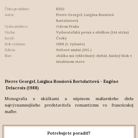
Číslo produktu:
KD12
Autor:
Pierre Georgel, Luigina Rossiová
Bortolattová
Vydavateľstvo:
Odeon Praha
Väzba:
Vydavateľská pevná s obálkou (144 strán)
Jazyk:
Český
Rok vydania:
1988 (1. vydanie)
Edícia:
Světové umění (105.)
Stav:
obálka má vyblednutý chrbát, knižný blok v
intaktnom stave
Pierre Georgel, Luigina Rossiová Bortolattová - Eugéne
Delacroix (1988)
Monografia s ukážkami a súpisom maliarskeho diela
najvýznamnejšieho predstaviteľa romantizmu vo francúzskej
maľbe.
Potrebujete poradiť?