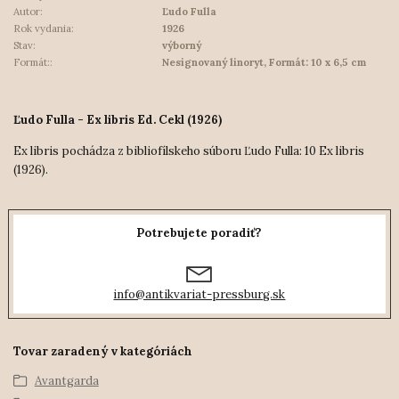
Autor:
Ľudo Fulla
Rok vydania:
1926
Stav:
výborný
Formát::
Nesignovaný linoryt, Formát: 10 x 6,5 cm
Ľudo Fulla - Ex libris Ed. Cekl (1926)
Ex libris pochádza z bibliofílskeho súboru Ľudo Fulla: 10 Ex libris
(1926).
Potrebujete poradiť?
info@antikvariat-pressburg.sk
Tovar zaradený v kategóriách
Avantgarda