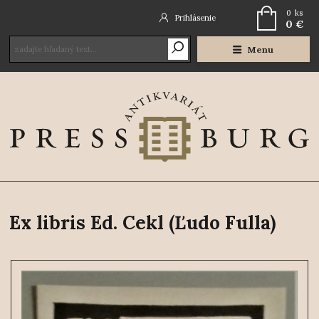
0
ks
Prihlásenie
0 €
Menu
Ex libris Ed. Cekl (Ľudo Fulla)