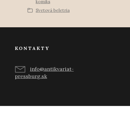
komiks
Svetová beletria
KONTAKTY
info@antikvariat-
pressburg.sk