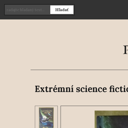
Hľadať
Extrémní science ficti