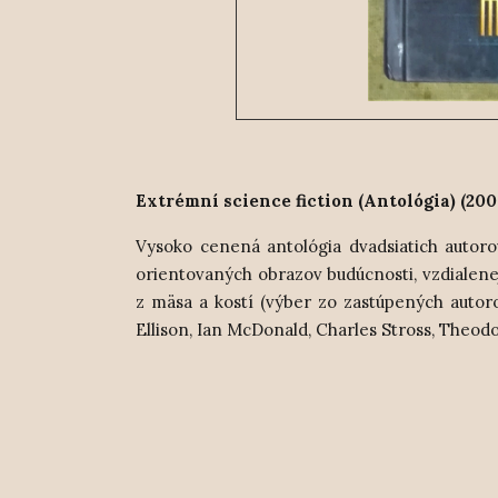
Extrémní science fiction (Antológia) (200
Vysoko cenená antológia dvadsiatich autorov
orientovaných obrazov budúcnosti, vzdialenej
z mäsa a kostí (výber zo zastúpených autor
Ellison, Ian McDonald, Charles Stross, Theodo