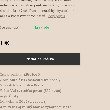
budúcnosti, vzdialenej milióny rokov, či osudov
človeka, ktorý už dávno prestal byť bytosťou z
mäsa a kostí (výber zo zastú...
celý popis
Dostupnosť
Na sklade
9 €
Pridať do košíka
Číslo produktu:
KP841G20
Autor:
Antológia (zostavil Mike Ashely)
Vydavateľstvo:
Triton Praha
Väzba:
Vydavateľská pevná (592 strán)
Jazyk:
Český
Rok vydania:
2006 (1. vydanie)
Stav:
väzba aj knižný blok vo výbornom stave