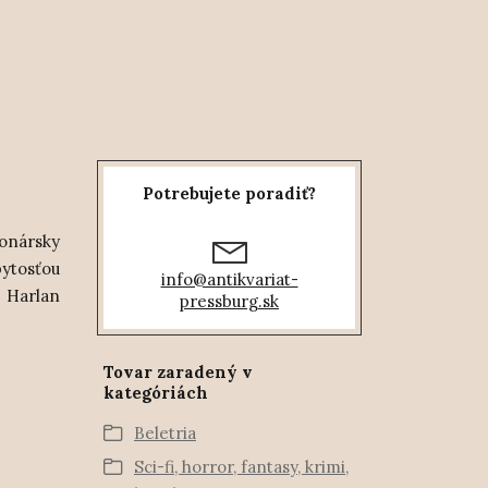
Potrebujete poradiť?
ionársky
bytosťou
info@antikvariat-
 Harlan
pressburg.sk
Tovar zaradený v
kategóriách
Beletria
Sci-fi, horror, fantasy, krimi,