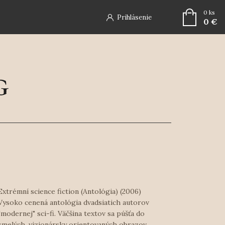
0
ks
Prihlásenie
0 €
Extrémní science fiction (Antológia) (2006)
Vysoko cenená antológia dvadsiatich autorov
"modernej" sci-fi. Väčšina textov sa púšťa do
smelých, vizionársky orientovaných obrazov