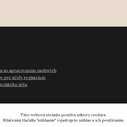
as so spracovaním osobných
v pre účely registrácie
ateľského účtu
Táto webová stránka používa súbory cookies.
Stláčením tlačidla "súhlasím" vyjadrujete súhlas s ich používaním.