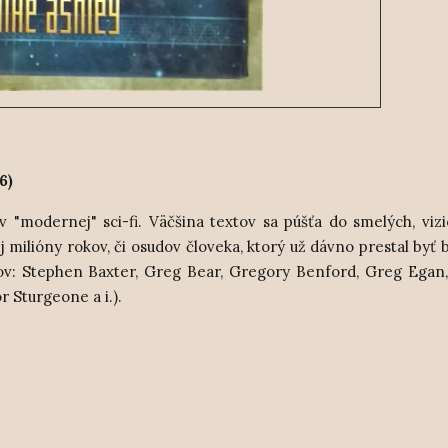
6)
 "modernej" sci-fi. Väčšina textov sa púšťa do smelých, viz
 milióny rokov, či osudov človeka, ktorý už dávno prestal byť 
ov:
Stephen Baxter, Greg Bear, Gregory Benford, Greg Egan,
r Sturgeone a i.).