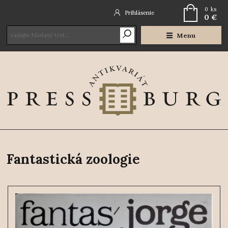
0
ks
Prihlásenie
0 €
Menu
Fantastická zoologie