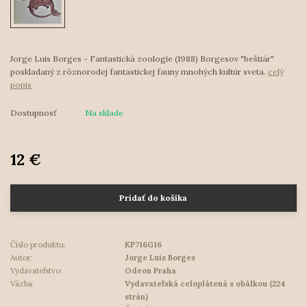
Jorge Luis Borges - Fantastická zoologie (1988) Borgesov "beštiár"
poskladaný z rôznorodej fantastickej fauny mnohých kultúr sveta.
celý
popis
Dostupnosť
Na sklade
12 €
Pridať do košíka
Číslo produktu:
KP716G16
Autor:
Jorge Luis Borges
Vydavateľstvo:
Odeon Praha
Väzba:
Vydavateľská celoplátená s obálkou (224
strán)