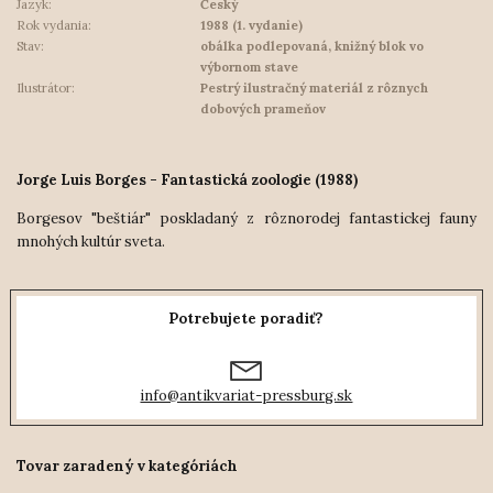
Jazyk:
Český
Rok vydania:
1988 (1. vydanie)
Stav:
obálka podlepovaná, knižný blok vo
výbornom stave
Ilustrátor:
Pestrý ilustračný materiál z rôznych
dobových prameňov
Jorge Luis Borges - Fantastická zoologie (1988)
Borgesov "beštiár" poskladaný z rôznorodej fantastickej fauny
mnohých kultúr sveta.
Potrebujete poradiť?
info@antikvariat-pressburg.sk
Tovar zaradený v kategóriách