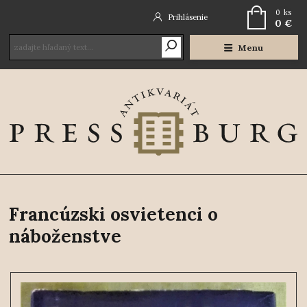
0
ks
Prihlásenie
0 €
Menu
Francúzski osvietenci o
náboženstve