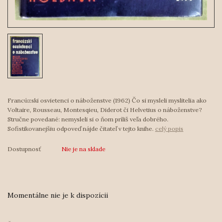
Francúzski osvietenci o náboženstve (1962) Čo si mysleli myslitelia ako
Voltaire, Rousseau, Montesqieu, Diderot či Helvetius o náboženstve?
Stručne povedané: nemysleli si o ňom príliš veľa dobrého.
Sofistikovanejšiu odpoveď nájde čitateľ v tejto knihe.
celý popis
Dostupnosť
Nie je na sklade
Momentálne nie je k dispozícii