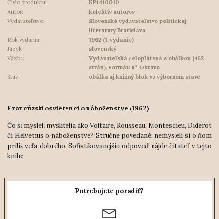
Číslo produktu:
KP1410G10
Autor:
kolektív autorov
Vydavateľstvo:
Slovenské vydavateľstvo politickej
literatúry Bratislava
Rok vydania:
1962 (1. vydanie)
Jazyk:
slovenský
Väzba:
Vydavateľská celoplátená s obálkou (462
strán), Formát: 8° Oktavo
Stav:
obálka aj knižný blok vo výbornom stave
Francúzski osvietenci o náboženstve (1962)
Čo si mysleli myslitelia ako Voltaire, Rousseau, Montesqieu, Diderot
či Helvetius o náboženstve? Stručne povedané: nemysleli si o ňom
príliš veľa dobrého. Sofistikovanejšiu odpoveď nájde čitateľ v tejto
knihe.
Potrebujete poradiť?