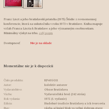
Franz Liszt a jeho bratislavskí priatelia (1975) Štúdie z rovnomennej
konferencie, ktorá sa uskutočnila v roku 1973 v Bratislave. Kniha mapuje
vzťah Franza Liszta k Bratislave a jeho významným osobnostiam.
Minimálny výskyt na trhu.
celý popis
Dostupnosť
Nie je na sklade
Momentálne nie je k dispozícii
Číslo produktu:
KP405G11
Autor:
kolektív autorov
Vydavateľstvo:
Obzor Bratislava
Väzba:
Vydavateľská brož (242 strán)
Rok vydania:
1975 (1. vydanie)
Edícia:
Hudobné tradície Bratislavy a ich tvorcovia
Stav:
väzba aj kniný blok vo veľmi dobrom stave