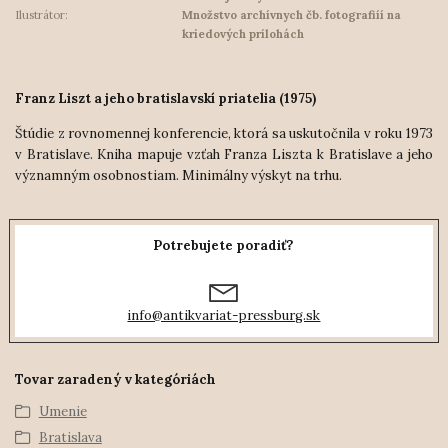
Ilustrátor:
Množstvo archívnych čb. fotografiíí na
kriedových prílohách
Franz Liszt a jeho bratislavskí priatelia (1975)
Štúdie z rovnomennej konferencie, ktorá sa uskutočnila v roku 1973
v Bratislave. Kniha mapuje vzťah Franza Liszta k Bratislave a jeho
významným osobnostiam. Minimálny výskyt na trhu.
Potrebujete poradiť?
info@antikvariat-pressburg.sk
Tovar zaradený v kategóriách
Umenie
Bratislava