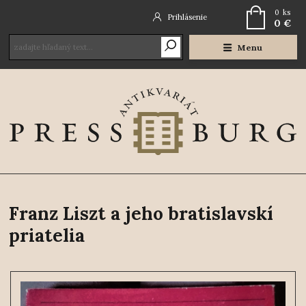
0
ks
Prihlásenie
0 €
Menu
Franz Liszt a jeho bratislavskí
priatelia